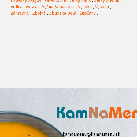
Uzovský Šalgov
,
Valentovce
,
Veľký Šariš
,
Veľký Slivník
,
Volica
,
Výrava
,
Vyšná Šebastová
,
Vysoká
,
Vysoká
,
Záhradné
,
Zbojné
,
Zbudská Belá
,
Župčany
.
kamnamenu@kamnamenu.sk