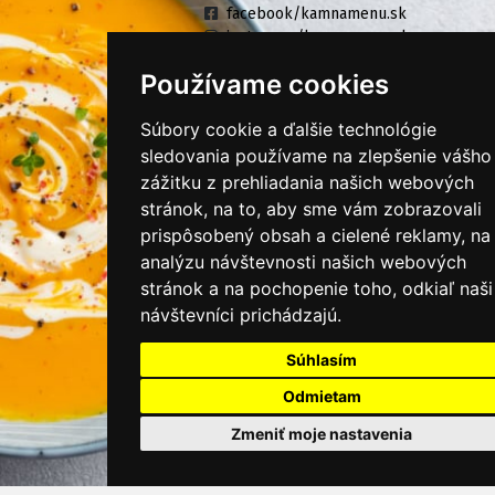
facebook/kamnamenu.sk
instagram/kamnamenu.sk
Používame cookies
KONTAKTUJTE NÁS
Súbory cookie a ďalšie technológie
sledovania používame na zlepšenie vášho
zážitku z prehliadania našich webových
PRIHLÁSIŤ SA DO ZÁKAZNÍCKEJ ZÓNY
stránok, na to, aby sme vám zobrazovali
prispôsobený obsah a cielené reklamy, na
Všeobecné obchodné podmienky
analýzu návštevnosti našich webových
Ochrana osobných údajov
stránok a na pochopenie toho, odkiaľ naši
návštevníci prichádzajú.
Cookies
Súhlasím
Moje KamNaMenu
Pridať reštauráciu
Odmietam
Cenník balíkov
Zmeniť moje nastavenia