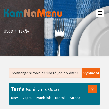
ÚVOD
TERŇA
Vyhľadať
Leaflet
| ©
OpenStreetMap
, Tiles courtesy of
Humanitarian OpenStreetMap
Team
Terňa
+
Meniny má Oskar
−
|
|
|
|
Dnes
Zajtra
Pondelok
Utorok
Streda