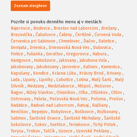
Zoznam alergénov
Pozrite si ponuku denného menu aj v mestách:
Bajerovce
,
Bodovce
,
Brestov nad Laborcom
,
Brežany
,
Brezovička
,
Čabalovce
,
Čabiny
,
Čertižné
,
Červená Voda
,
Červenica pri Sabinove
,
Chmeľovec
,
Ďačov
,
Daletice
,
Demjata
,
Drienica
,
Drienovská Nová Ves
,
Dubovica
,
Fintice
,
Fulianka
,
Geraltov
,
Gregorovce
,
Habura
,
Hanigovce
,
Hubošovce
,
Jakovany
,
Jakubova Voľa
,
Jakubovany
,
Jakubovany
,
Jarovnice
,
Kalinov
,
Kamenica
,
Kapušany
,
Kendice
,
Krásna Lúka
,
Krásny Brod
,
Krivany
,
Lada
,
Lipany
,
Lipníky
,
Ľubotice
,
Ľutina
,
Malý Šariš
,
Malý
Slivník
,
Medzany
,
Medzilaborce
,
Milpoš
,
Mošurov
,
Ňagov
,
Nižný Slavkov
,
Olejníkov
,
Oľka
,
Oľšinkov
,
Oľšov
,
Ostrovany
,
Palota
,
Pečovská Nová Ves
,
Poloma
,
Prešov
,
Radatice
,
Radvaň nad Laborcom
,
Ratvaj
,
Ražňany
,
Renčišov
,
Repejov
,
Rokytovce
,
Roškovce
,
Rožkovany
,
Sabinov
,
Šarišské Dravce
,
Šarišské Michaľany
,
Šarišské
Sokolovce
,
Sukov
,
Svetlice
,
Teriakovce
,
Tichý Potok
,
Torysa
,
Trnkov
,
Tulčík
,
Uzovce
,
Uzovské Pekľany
,