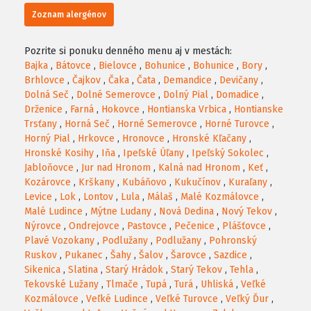
Zoznam alergénov
Pozrite si ponuku denného menu aj v mestách:
Bajka
,
Bátovce
,
Bielovce
,
Bohunice
,
Bohunice
,
Bory
,
Brhlovce
,
Čajkov
,
Čaka
,
Čata
,
Demandice
,
Devičany
,
Dolná Seč
,
Dolné Semerovce
,
Dolný Pial
,
Domadice
,
Drženice
,
Farná
,
Hokovce
,
Hontianska Vrbica
,
Hontianske
Trsťany
,
Horná Seč
,
Horné Semerovce
,
Horné Turovce
,
Horný Pial
,
Hrkovce
,
Hronovce
,
Hronské Kľačany
,
Hronské Kosihy
,
Iňa
,
Ipeľské Úľany
,
Ipeľský Sokolec
,
Jabloňovce
,
Jur nad Hronom
,
Kalná nad Hronom
,
Keť
,
Kozárovce
,
Krškany
,
Kubáňovo
,
Kukučínov
,
Kuraľany
,
Levice
,
Lok
,
Lontov
,
Lula
,
Málaš
,
Malé Kozmálovce
,
Malé Ludince
,
Mýtne Ludany
,
Nová Dedina
,
Nový Tekov
,
Nýrovce
,
Ondrejovce
,
Pastovce
,
Pečenice
,
Plášťovce
,
Plavé Vozokany
,
Podlužany
,
Podlužany
,
Pohronský
Ruskov
,
Pukanec
,
Šahy
,
Šalov
,
Šarovce
,
Sazdice
,
Sikenica
,
Slatina
,
Starý Hrádok
,
Starý Tekov
,
Tehla
,
Tekovské Lužany
,
Tlmače
,
Tupá
,
Turá
,
Uhliská
,
Veľké
Kozmálovce
,
Veľké Ludince
,
Veľké Turovce
,
Veľký Ďur
,