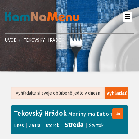
ÚVOD
TEKOVSKÝ HRÁDOK
Vyhľadať
Leaflet
| ©
OpenStreetMap
, Tiles courtesy of
Humanitarian OpenStreetMap
Team
Tekovský Hrádok
+
Meniny má Ľubomíra
−
Streda
|
|
|
|
Dnes
Zajtra
Utorok
Štvrtok