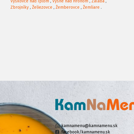
Vyškovce nad Ipľom
,
Vyšné nad Hronom
,
Zalaba
,
Zbrojníky
,
Želiezovce
,
Žemberovce
,
Žemliare
.
kamnamenu@kamnamenu.sk
facebook/kamnamenu.sk