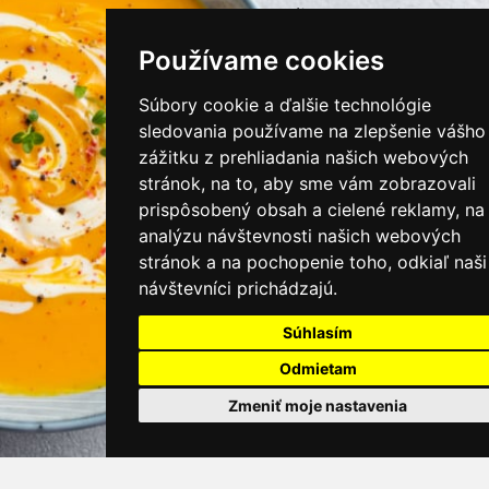
instagram/kamnamenu.sk
Používame cookies
KONTAKTUJTE NÁS
Súbory cookie a ďalšie technológie
sledovania používame na zlepšenie vášho
zážitku z prehliadania našich webových
PRIHLÁSIŤ SA DO ZÁKAZNÍCKEJ ZÓNY
stránok, na to, aby sme vám zobrazovali
prispôsobený obsah a cielené reklamy, na
Všeobecné obchodné podmienky
analýzu návštevnosti našich webových
stránok a na pochopenie toho, odkiaľ naši
Ochrana osobných údajov
návštevníci prichádzajú.
Cookies
Súhlasím
Moje KamNaMenu
Odmietam
Pridať reštauráciu
Cenník balíkov
Zmeniť moje nastavenia