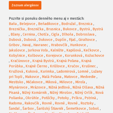
Zoznam alergénov
Pozrite si ponuku denného menu aj v mestách:
Baňa
,
Belejovce
,
Beňadikovce
,
Bodružal
,
Breznica
,
Breznička
,
Breznička
,
Brusnica
,
Bukovce
,
Bystrá
,
Bystrá
,
Bžany
,
Cernina
,
Chotča
,
Cigla
,
Dlhoňa
,
Dobroslava
,
Dubová
,
Dubová
,
Dukovce
,
Duplín
,
Fijaš
,
Giraltovce
,
Gribov
,
Havaj
,
Havranec
,
Hrabovčík
,
Hunkovce
,
Jakušovce
,
Jurkova Voľa
,
Kalnište
,
Kapišová
,
Kečkovce
,
Kobylnice
,
Kolbovce
,
Korejovce
,
Korunková
,
Kožuchovce
,
Kračúnovce
,
Krajná Bystrá
,
Krajná Poľana
,
Krajná
Porúbka
,
Krajné Čierno
,
Krišľovce
,
Kručov
,
Krušinec
,
Kružlová
,
Kuková
,
Kurimka
,
Ladomirová
,
Lomné
,
Lužany
pri Topli
,
Makovce
,
Malá Poľana
,
Matovce
,
Medvedie
,
Mestisko
,
Mičakovce
,
Miková
,
Miňovce
,
Miroľa
,
Mlynárovce
,
Mrázovce
,
Nižná Jedľová
,
Nižná Olšava
,
Nižná
Pisaná
,
Nižný Komárnik
,
Nižný Mirošov
,
Nižný Orlík
,
Nová
Polianka
,
Okrúhle
,
Potôčky
,
Potoky
,
Príkra
,
Pstriná
,
Radoma
,
Rakovčík
,
Rovné
,
Rovné
,
Rovné
,
Roztoky
,
Šandal
,
Šarbov
,
Šarišský Štiavnik
,
Šemetkovce
,
Soboš
,