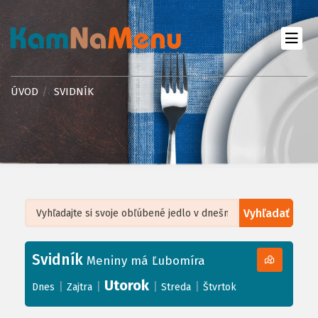
ÚVOD
SVIDNÍK
Vyhľadať
Leaflet
| ©
OpenStreetMap
, Tiles courtesy of
Humanitarian OpenStreetMap
Team
Svidník
+
Meniny má Ľubomíra
−
Utorok
|
|
|
|
Dnes
Zajtra
Streda
Štvrtok