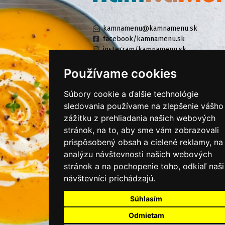
kamnamenu@kamnamenu.sk
facebook/kamnamenu.sk
instagram/kamnamenu.sk
Používame cookies
KONTAKTUJTE NÁS
Súbory cookie a ďalšie technológie
sledovania používame na zlepšenie vášho
zážitku z prehliadania našich webových
PRIHLÁSIŤ SA DO ZÁKAZNÍCKEJ ZÓNY
stránok, na to, aby sme vám zobrazovali
prispôsobený obsah a cielené reklamy, na
Všeobecné obchodné podmienky
analýzu návštevnosti našich webových
Ochrana osobných údajov
stránok a na pochopenie toho, odkiaľ naši
Cookies
návštevníci prichádzajú.
Moje KamNaMenu
Súhlasím
Pridať reštauráciu
Odmietam