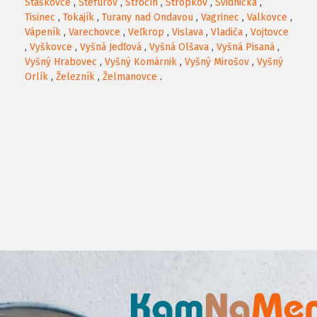
Staškovce
,
Štefurov
,
Stročín
,
Stropkov
,
Svidnička
,
Tisinec
,
Tokajík
,
Turany nad Ondavou
,
Vagrinec
,
Valkovce
,
Vápeník
,
Varechovce
,
Veľkrop
,
Vislava
,
Vladiča
,
Vojtovce
,
Vyškovce
,
Vyšná Jedľová
,
Vyšná Olšava
,
Vyšná Pisaná
,
Vyšný Hrabovec
,
Vyšný Komárnik
,
Vyšný Mirošov
,
Vyšný
Orlík
,
Železník
,
Želmanovce
.