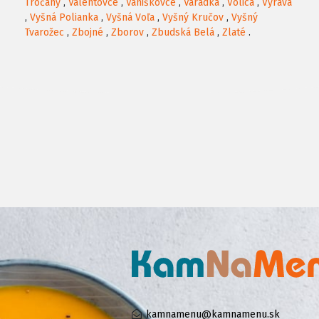
Tročany
,
Valentovce
,
Vaniškovce
,
Varadka
,
Volica
,
Výrava
,
Vyšná Polianka
,
Vyšná Voľa
,
Vyšný Kručov
,
Vyšný
Tvarožec
,
Zbojné
,
Zborov
,
Zbudská Belá
,
Zlaté
.
kamnamenu@kamnamenu.sk