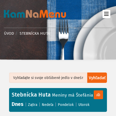
ÚVOD
STEBNÍCKA HUTA
Vyhľadať
Leaflet
| ©
OpenStreetMap
, Tiles courtesy of
Humanitarian OpenStreetMap
Team
Stebnícka Huta
+
Meniny má Štefánia
−
Dnes
|
|
|
|
Zajtra
Nedeľa
Pondelok
Utorok