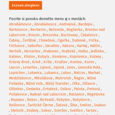
Zoznam alergénov
Pozrite si ponuku denného menu aj v mestách:
Abrahámovce
,
Abrahámovce
,
Andrejová
,
Bardejov
,
Bartošovce
,
Becherov
,
Beloveža
,
Bogliarka
,
Brestov nad
Laborcom
,
Brezov
,
Brezovka
,
Buclovany
,
Čabalovce
,
Čabiny
,
Čertižné
,
Chmeľová
,
Cigeľka
,
Dubinné
,
Frička
,
Fričkovce
,
Gaboltov
,
Geraltov
,
Habura
,
Harhaj
,
Hažlín
,
Hertník
,
Hervartov
,
Hrabovec
,
Hrabské
,
Hutka
,
Jedlinka
,
Kalinov
,
Kľušov
,
Kobyly
,
Komárov
,
Koprivnica
,
Kožany
,
Krásny Brod
,
Krivé
,
Kríže
,
Kružlov
,
Kurima
,
Kurov
,
Lascov
,
Lenartov
,
Lipová
,
Lipová
,
Livov
,
Livovská Huta
,
Lopúchov
,
Lukavica
,
Lukavica
,
Lukov
,
Malcov
,
Marhaň
,
Medzilaborce
,
Mikulášová
,
Mokroluh
,
Ňagov
,
Nižná
Polianka
,
Nižná Voľa
,
Nižný Tvarožec
,
Oľka
,
Oľšavce
,
Oľšinkov
,
Ondavka
,
Ortuťová
,
Osikov
,
Palota
,
Petrová
,
Poliakovce
,
Radvaň nad Laborcom
,
Raslavice
,
Regetovka
,
Repejov
,
Rešov
,
Richvald
,
Rokytov
,
Rokytovce
,
Roškovce
,
Šarišské Čierne
,
Šašová
,
Šiba
,
Smilno
,
Snakov
,
Stebník
,
Stuľany
,
Sukov
,
Sveržov
,
Svetlice
,
Tarnov
,