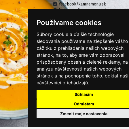
facebook/kamnamenu.sk
instagram/kamnamenu.sk
Používame cookies
KONTAKTUJTE NÁS
Súbory cookie a ďalšie technológie
sledovania používame na zlepšenie vášho
zážitku z prehliadania našich webových
PRIHLÁSIŤ SA DO ZÁKAZNÍCKEJ ZÓNY
stránok, na to, aby sme vám zobrazovali
prispôsobený obsah a cielené reklamy, na
Všeobecné obchodné podmienky
analýzu návštevnosti našich webových
Ochrana osobných údajov
stránok a na pochopenie toho, odkiaľ naši
návštevníci prichádzajú.
Cookies
Súhlasím
Moje KamNaMenu
Pridať reštauráciu
Odmietam
Cenník balíkov
Zmeniť moje nastavenia