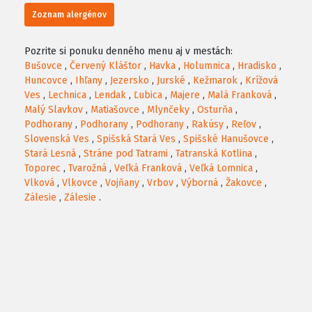
Zoznam alergénov
Pozrite si ponuku denného menu aj v mestách:
Bušovce
,
Červený Kláštor
,
Havka
,
Holumnica
,
Hradisko
,
Huncovce
,
Ihľany
,
Jezersko
,
Jurské
,
Kežmarok
,
Krížová
Ves
,
Lechnica
,
Lendak
,
Ľubica
,
Majere
,
Malá Franková
,
Malý Slavkov
,
Matiašovce
,
Mlynčeky
,
Osturňa
,
Podhorany
,
Podhorany
,
Podhorany
,
Rakúsy
,
Reľov
,
Slovenská Ves
,
Spišská Stará Ves
,
Spišské Hanušovce
,
Stará Lesná
,
Stráne pod Tatrami
,
Tatranská Kotlina
,
Toporec
,
Tvarožná
,
Veľká Franková
,
Veľká Lomnica
,
Vlková
,
Vlkovce
,
Vojňany
,
Vrbov
,
Výborná
,
Žakovce
,
Zálesie
,
Zálesie
.