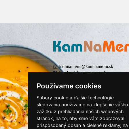
kamnamenu@kamnamenu.sk
facebook/kamnamenu.sk
instagram/kamnamenu.sk
Používame cookies
Súbory cookie a ďalšie technológie
KONTAKTUJTE NÁS
sledovania používame na zlepšenie vášho
zážitku z prehliadania našich webových
stránok, na to, aby sme vám zobrazovali
PRIHLÁSIŤ SA DO ZÁKAZNÍCKEJ ZÓNY
prispôsobený obsah a cielené reklamy, na