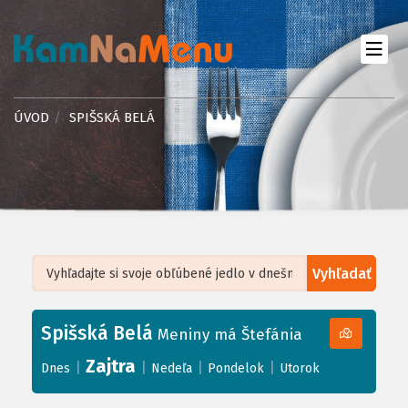
ÚVOD
SPIŠSKÁ BELÁ
Vyhľadať
Leaflet
| ©
OpenStreetMap
, Tiles courtesy of
Humanitarian OpenStreetMap
Team
Spišská Belá
+
Meniny má Štefánia
−
Zajtra
|
|
|
|
Dnes
Nedeľa
Pondelok
Utorok