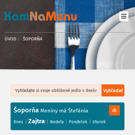
ÚVOD
ŠOPORŇA
Vyhľadať
Leaflet
| ©
OpenStreetMap
, Tiles courtesy of
Humanitarian OpenStreetMap
Team
Šoporňa
+
Meniny má Štefánia
−
Zajtra
|
|
|
|
Dnes
Nedeľa
Pondelok
Utorok