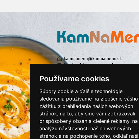
kamnamenu@kamnamenu.sk
facebook/kamnamenu.sk
instagram/kamnamenu.sk
Používame cookies
Súbory cookie a ďalšie technológie
KONTAKTUJTE NÁS
sledovania používame na zlepšenie vášho
zážitku z prehliadania našich webových
stránok, na to, aby sme vám zobrazovali
PRIHLÁSIŤ SA DO ZÁKAZNÍCKEJ ZÓNY
prispôsobený obsah a cielené reklamy, na
analýzu návštevnosti našich webových
Všeobecné obchodné podmienky
stránok a na pochopenie toho, odkiaľ naši