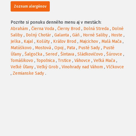
Zoznam alergénov
Pozrite si ponuku denného menu aj v mestách:
Abrahám
,
Čierna Voda
,
Čierny Brod
,
Dolná Streda
,
Dolné
Saliby
,
Dolný Chotár
,
Galanta
,
Gáň
,
Horné Saliby
,
Hoste
,
Jelka
,
Kajal
,
Košúty
,
Kráľov Brod
,
Majcichov
,
Malá Mača
,
Matúškovo
,
Mostová
,
Opoj
,
Pata
,
Pusté Sady
,
Pusté
Úľany
,
Šalgočka
,
Sereď
,
Šintava
,
Sládkovičovo
,
Šúrovce
,
Tomášikovo
,
Topoľnica
,
Trstice
,
Váhovce
,
Veľká Mača
,
Veľké Úľany
,
Veľký Grob
,
Vinohrady nad Váhom
,
Vlčkovce
,
Zemianske Sady
.