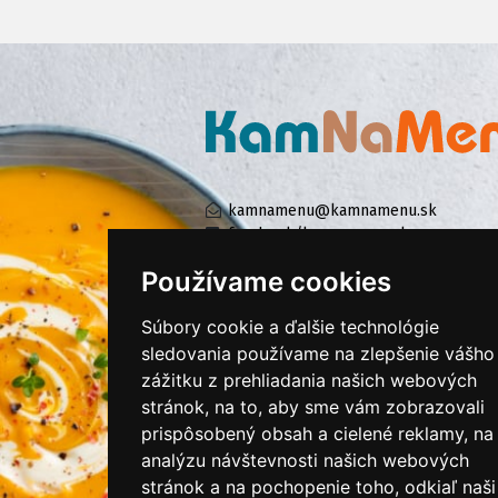
kamnamenu@kamnamenu.sk
facebook/kamnamenu.sk
instagram/kamnamenu.sk
Používame cookies
Súbory cookie a ďalšie technológie
KONTAKTUJTE NÁS
sledovania používame na zlepšenie vášho
zážitku z prehliadania našich webových
stránok, na to, aby sme vám zobrazovali
PRIHLÁSIŤ SA DO ZÁKAZNÍCKEJ ZÓNY
prispôsobený obsah a cielené reklamy, na
analýzu návštevnosti našich webových
Všeobecné obchodné podmienky
stránok a na pochopenie toho, odkiaľ naši