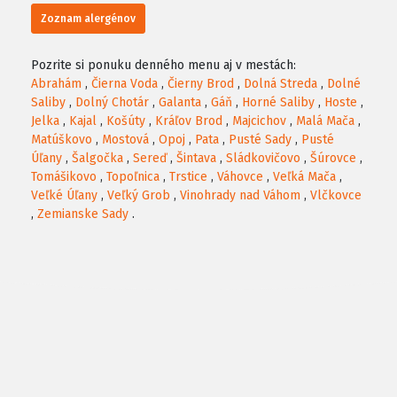
Zoznam alergénov
Pozrite si ponuku denného menu aj v mestách:
Abrahám
,
Čierna Voda
,
Čierny Brod
,
Dolná Streda
,
Dolné
Saliby
,
Dolný Chotár
,
Galanta
,
Gáň
,
Horné Saliby
,
Hoste
,
Jelka
,
Kajal
,
Košúty
,
Kráľov Brod
,
Majcichov
,
Malá Mača
,
Matúškovo
,
Mostová
,
Opoj
,
Pata
,
Pusté Sady
,
Pusté
Úľany
,
Šalgočka
,
Sereď
,
Šintava
,
Sládkovičovo
,
Šúrovce
,
Tomášikovo
,
Topoľnica
,
Trstice
,
Váhovce
,
Veľká Mača
,
Veľké Úľany
,
Veľký Grob
,
Vinohrady nad Váhom
,
Vlčkovce
,
Zemianske Sady
.