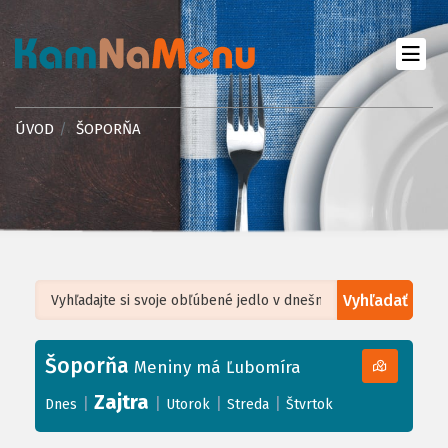
ÚVOD
ŠOPORŇA
Vyhľadať
Leaflet
| ©
OpenStreetMap
, Tiles courtesy of
Humanitarian OpenStreetMap
Team
Šoporňa
+
Meniny má Ľubomíra
−
Zajtra
|
|
|
|
Dnes
Utorok
Streda
Štvrtok