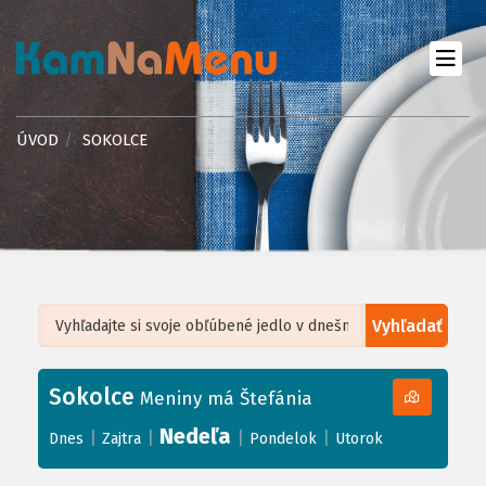
ÚVOD
SOKOLCE
Vyhľadať
Leaflet
| ©
OpenStreetMap
, Tiles courtesy of
Humanitarian OpenStreetMap
Team
Sokolce
+
Meniny má Štefánia
−
Nedeľa
|
|
|
|
Dnes
Zajtra
Pondelok
Utorok