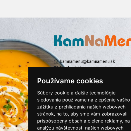
kamnamenu@kamnamenu.sk
facebook/kamnamenu.sk
instagram/kamnamenu.sk
Používame cookies
Súbory cookie a ďalšie technológie
KONTAKTUJTE NÁS
sledovania používame na zlepšenie vášho
zážitku z prehliadania našich webových
stránok, na to, aby sme vám zobrazovali
PRIHLÁSIŤ SA DO ZÁKAZNÍCKEJ ZÓNY
prispôsobený obsah a cielené reklamy, na
analýzu návštevnosti našich webových
Všeobecné obchodné podmienky