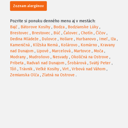
Zoznam alergénov
Pozrite si ponuku denného menu aj v mestách:
Bajč
,
Bátorove Kosihy
,
Bodza
,
Bodzianske Lúky
,
Brestovec
,
Brestovec
,
Búč
,
Čalovec
,
Chotín
,
Číčov
,
Dedina Mládeže
,
Dulovce
,
Holiare
,
Hurbanovo
,
Imeľ
,
Iža
,
Kameničná
,
Klížska Nemá
,
Kolárovo
,
Komárno
,
Kravany
nad Dunajom
,
Lipové
,
Marcelová
,
Martovce
,
Moča
,
Modrany
,
Mudroňovo
,
Nesvady
,
Okoličná na Ostrove
,
Pribeta
,
Radvaň nad Dunajom
,
Šrobárová
,
Svätý Peter
,
Tôň
,
Trávnik
,
Veľké Kosihy
,
Virt
,
Vrbová nad Váhom
,
Zemianska Olča
,
Zlatná na Ostrove
.