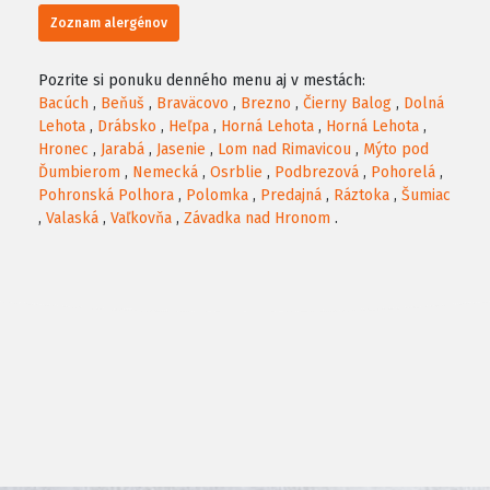
Zoznam alergénov
Pozrite si ponuku denného menu aj v mestách:
Bacúch
,
Beňuš
,
Braväcovo
,
Brezno
,
Čierny Balog
,
Dolná
Lehota
,
Drábsko
,
Heľpa
,
Horná Lehota
,
Horná Lehota
,
Hronec
,
Jarabá
,
Jasenie
,
Lom nad Rimavicou
,
Mýto pod
Ďumbierom
,
Nemecká
,
Osrblie
,
Podbrezová
,
Pohorelá
,
Pohronská Polhora
,
Polomka
,
Predajná
,
Ráztoka
,
Šumiac
,
Valaská
,
Vaľkovňa
,
Závadka nad Hronom
.