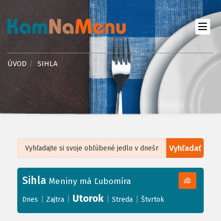
ÚVOD
SIHLA
Vyhľadať
Leaflet
| ©
OpenStreetMap
, Tiles courtesy of
Humanitarian OpenStreetMap
Team
Sihla
+
Meniny má Ľubomíra
−
Utorok
|
|
|
|
Dnes
Zajtra
Streda
Štvrtok