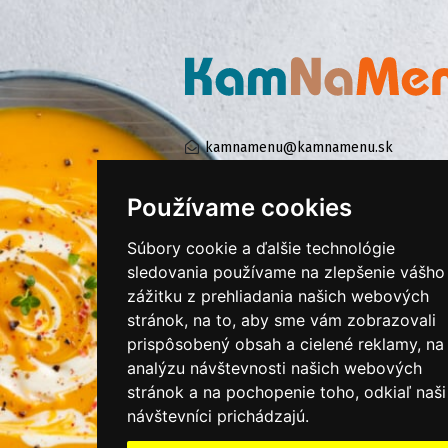
kamnamenu@kamnamenu.sk
facebook/kamnamenu.sk
instagram/kamnamenu.sk
Používame cookies
Súbory cookie a ďalšie technológie
KONTAKTUJTE NÁS
sledovania používame na zlepšenie vášho
zážitku z prehliadania našich webových
stránok, na to, aby sme vám zobrazovali
PRIHLÁSIŤ SA DO ZÁKAZNÍCKEJ ZÓNY
prispôsobený obsah a cielené reklamy, na
analýzu návštevnosti našich webových
Všeobecné obchodné podmienky
stránok a na pochopenie toho, odkiaľ naši
Ochrana osobných údajov
návštevníci prichádzajú.
Cookies