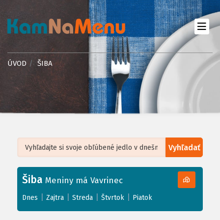
ÚVOD
ŠIBA
Vyhľadať
Leaflet
| ©
OpenStreetMap
, Tiles courtesy of
Humanitarian OpenStreetMap
Team
Šiba
+
Meniny má Vavrinec
−
|
|
|
|
Dnes
Zajtra
Streda
Štvrtok
Piatok