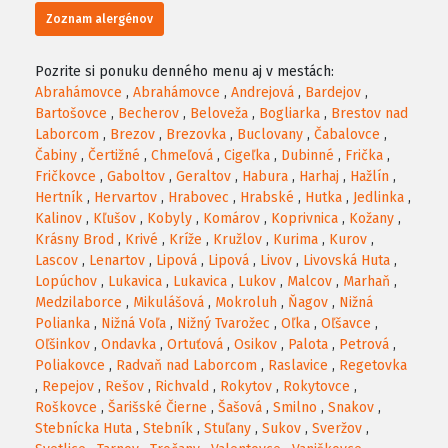
Zoznam alergénov
Pozrite si ponuku denného menu aj v mestách:
Abrahámovce
,
Abrahámovce
,
Andrejová
,
Bardejov
,
Bartošovce
,
Becherov
,
Beloveža
,
Bogliarka
,
Brestov nad
Laborcom
,
Brezov
,
Brezovka
,
Buclovany
,
Čabalovce
,
Čabiny
,
Čertižné
,
Chmeľová
,
Cigeľka
,
Dubinné
,
Frička
,
Fričkovce
,
Gaboltov
,
Geraltov
,
Habura
,
Harhaj
,
Hažlín
,
Hertník
,
Hervartov
,
Hrabovec
,
Hrabské
,
Hutka
,
Jedlinka
,
Kalinov
,
Kľušov
,
Kobyly
,
Komárov
,
Koprivnica
,
Kožany
,
Krásny Brod
,
Krivé
,
Kríže
,
Kružlov
,
Kurima
,
Kurov
,
Lascov
,
Lenartov
,
Lipová
,
Lipová
,
Livov
,
Livovská Huta
,
Lopúchov
,
Lukavica
,
Lukavica
,
Lukov
,
Malcov
,
Marhaň
,
Medzilaborce
,
Mikulášová
,
Mokroluh
,
Ňagov
,
Nižná
Polianka
,
Nižná Voľa
,
Nižný Tvarožec
,
Oľka
,
Oľšavce
,
Oľšinkov
,
Ondavka
,
Ortuťová
,
Osikov
,
Palota
,
Petrová
,
Poliakovce
,
Radvaň nad Laborcom
,
Raslavice
,
Regetovka
,
Repejov
,
Rešov
,
Richvald
,
Rokytov
,
Rokytovce
,
Roškovce
,
Šarišské Čierne
,
Šašová
,
Smilno
,
Snakov
,
Stebnícka Huta
,
Stebník
,
Stuľany
,
Sukov
,
Sveržov
,