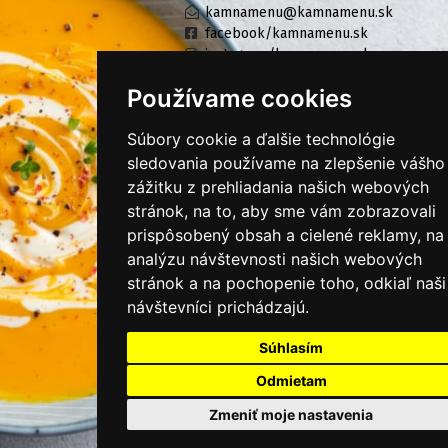
kamnamenu@kamnamenu.sk
facebook/kamnamenu.sk
instagram/kamnamenu.sk
Používame cookies
KONTAKTUJTE NÁS
Súbory cookie a ďalšie technológie
sledovania používame na zlepšenie vášho
zážitku z prehliadania našich webových
PRIHLÁSIŤ SA DO ZÁKAZNÍCKEJ ZÓNY
stránok, na to, aby sme vám zobrazovali
prispôsobený obsah a cielené reklamy, na
Všeobecné obchodné podmienky
analýzu návštevnosti našich webových
Ochrana osobných údajov
stránok a na pochopenie toho, odkiaľ naši
návštevníci prichádzajú.
Cookies
Súhlasím
Moje KamNaMenu
Pridať reštauráciu
Odmietam
Cenník balíkov
Zmeniť moje nastavenia