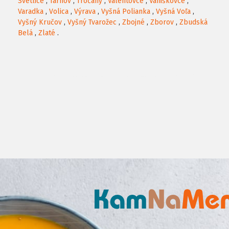
Svetlice
,
Tarnov
,
Tročany
,
Valentovce
,
Vaniškovce
,
Varadka
,
Volica
,
Výrava
,
Vyšná Polianka
,
Vyšná Voľa
,
Vyšný Kručov
,
Vyšný Tvarožec
,
Zbojné
,
Zborov
,
Zbudská
Belá
,
Zlaté
.