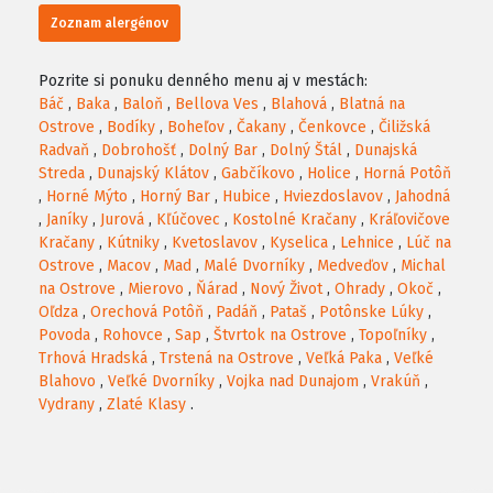
Zoznam alergénov
Pozrite si ponuku denného menu aj v mestách:
Báč
,
Baka
,
Baloň
,
Bellova Ves
,
Blahová
,
Blatná na
Ostrove
,
Bodíky
,
Boheľov
,
Čakany
,
Čenkovce
,
Čiližská
Radvaň
,
Dobrohošť
,
Dolný Bar
,
Dolný Štál
,
Dunajská
Streda
,
Dunajský Klátov
,
Gabčíkovo
,
Holice
,
Horná Potôň
,
Horné Mýto
,
Horný Bar
,
Hubice
,
Hviezdoslavov
,
Jahodná
,
Janíky
,
Jurová
,
Kľúčovec
,
Kostolné Kračany
,
Kráľovičove
Kračany
,
Kútniky
,
Kvetoslavov
,
Kyselica
,
Lehnice
,
Lúč na
Ostrove
,
Macov
,
Mad
,
Malé Dvorníky
,
Medveďov
,
Michal
na Ostrove
,
Mierovo
,
Ňárad
,
Nový Život
,
Ohrady
,
Okoč
,
Oľdza
,
Orechová Potôň
,
Padáň
,
Pataš
,
Potônske Lúky
,
Povoda
,
Rohovce
,
Sap
,
Štvrtok na Ostrove
,
Topoľníky
,
Trhová Hradská
,
Trstená na Ostrove
,
Veľká Paka
,
Veľké
Blahovo
,
Veľké Dvorníky
,
Vojka nad Dunajom
,
Vrakúň
,
Vydrany
,
Zlaté Klasy
.