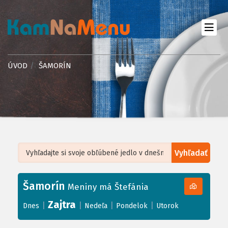
ÚVOD
ŠAMORÍN
Vyhľadať
Leaflet
| ©
OpenStreetMap
, Tiles courtesy of
Humanitarian OpenStreetMap
Team
Šamorín
+
Meniny má Štefánia
−
Zajtra
|
|
|
|
Dnes
Nedeľa
Pondelok
Utorok