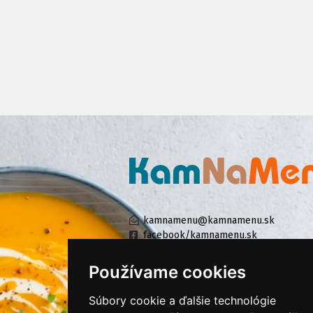
kamnamenu@kamnamenu.sk
facebook/kamnamenu.sk
instagram/kamnamenu.sk
Používame cookies
Súbory cookie a ďalšie technológie
KONTAKTUJTE NÁS