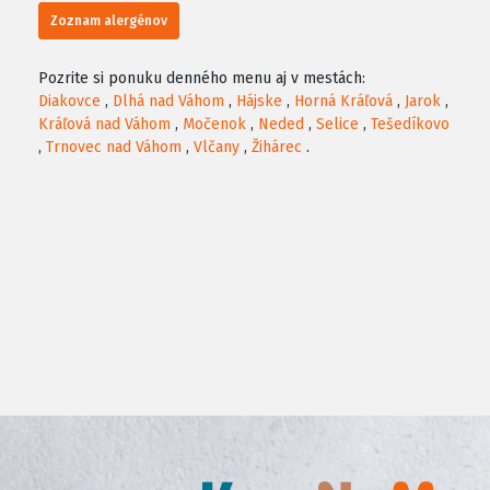
Zoznam alergénov
Pozrite si ponuku denného menu aj v mestách:
Diakovce
,
Dlhá nad Váhom
,
Hájske
,
Horná Kráľová
,
Jarok
,
Kráľová nad Váhom
,
Močenok
,
Neded
,
Selice
,
Tešedíkovo
,
Trnovec nad Váhom
,
Vlčany
,
Žihárec
.