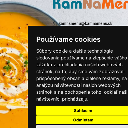
kamnamenu@kamnamenu.sk
facebook/kamnamenu.sk
instagram/kamnamenu.sk
Používame cookies
Súbory cookie a ďalšie technológie
sledovania používame na zlepšenie vášho
KONTAKTUJTE NÁS
zážitku z prehliadania našich webových
stránok, na to, aby sme vám zobrazovali
PRIHLÁSIŤ SA DO ZÁKAZNÍCKEJ ZÓNY
prispôsobený obsah a cielené reklamy, na
analýzu návštevnosti našich webových
Všeobecné obchodné podmienky
stránok a na pochopenie toho, odkiaľ naši
návštevníci prichádzajú.
Ochrana osobných údajov
Cookies
Súhlasím
Moje KamNaMenu
Odmietam