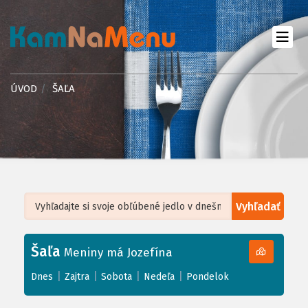
ÚVOD
ŠAĽA
Vyhľadať
Leaflet
| ©
OpenStreetMap
, Tiles courtesy of
Humanitarian OpenStreetMap
Team
Šaľa
+
Meniny má Jozefína
−
|
|
|
|
Dnes
Zajtra
Sobota
Nedeľa
Pondelok