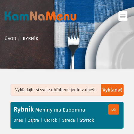
ÚVOD
RYBNÍK
Vyhľadať
Leaflet
| ©
OpenStreetMap
, Tiles courtesy of
Humanitarian OpenStreetMap
Team
Rybník
+
Meniny má Ľubomíra
−
|
|
|
|
Dnes
Zajtra
Utorok
Streda
Štvrtok