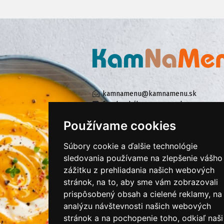
kamnamenu@kamnamenu.sk
facebook/kamnamenu.sk
instagram/kamnamenu.sk
Používame cookies
Súbory cookie a ďalšie technológie
KONTAKTUJTE NÁS
sledovania používame na zlepšenie vášho
zážitku z prehliadania našich webových
stránok, na to, aby sme vám zobrazovali
PRIHLÁSIŤ SA DO ZÁKAZNÍCKEJ ZÓNY
prispôsobený obsah a cielené reklamy, na
analýzu návštevnosti našich webových
Všeobecné obchodné podmienky
stránok a na pochopenie toho, odkiaľ naši