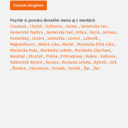
Zoznam alergénov
Pozrite si ponuku denného menu aj v mestách:
Chvalová
,
Chyžné
,
Držkovce
,
Gemer
,
Gemerská Ves
,
Gemerské Teplice
,
Gemerský Sad
,
Hrlica
,
Hucín
,
Jelšava
,
Kameňany
,
Leváre
,
Levkuška
,
Licince
,
Lubeník
,
Magnezitovce
,
Mokrá Lúka
,
Muráň
,
Muránska Dlhá Lúka
,
Muránska Huta
,
Muránska Lehota
,
Muránska Zdychava
,
Nandraž
,
Otročok
,
Polina
,
Prihradzany
,
Rašice
,
Ratková
,
Ratkovské Bystré
,
Revúca
,
Revúcka Lehota
,
Rybník
,
Sirk
,
Šivetice
,
Skerešovo
,
Tornaľa
,
Turčok
,
Žiar
,
Žiar
.