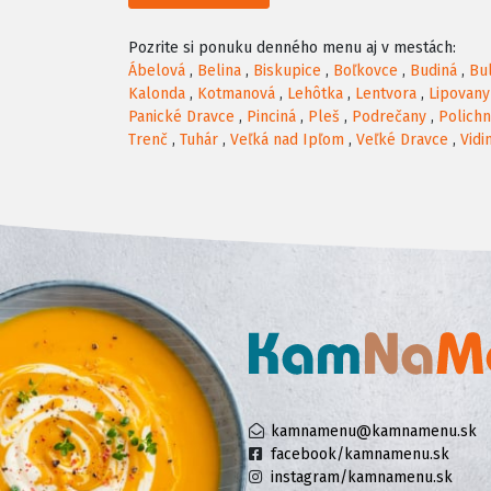
Pozrite si ponuku denného menu aj v mestách:
Ábelová
,
Belina
,
Biskupice
,
Boľkovce
,
Budiná
,
Bu
Kalonda
,
Kotmanová
,
Lehôtka
,
Lentvora
,
Lipovany
Panické Dravce
,
Pinciná
,
Pleš
,
Podrečany
,
Polich
Trenč
,
Tuhár
,
Veľká nad Ipľom
,
Veľké Dravce
,
Vidi
kamnamenu@kamnamenu.sk
facebook/kamnamenu.sk
instagram/kamnamenu.sk