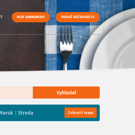
t
MOJE KAMNAMENU
PRIDAŤ REŠTAURÁCIU
Vyhľadať
enStreetMap
, Tiles courtesy of
Humanitarian OpenStreetMap Team
|
Utorok
Streda
Zobrazit mapu