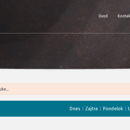
Úvod
Kontak
Leaflet
| ©
Op
|
|
|
Dnes
Zajtra
Pondelok