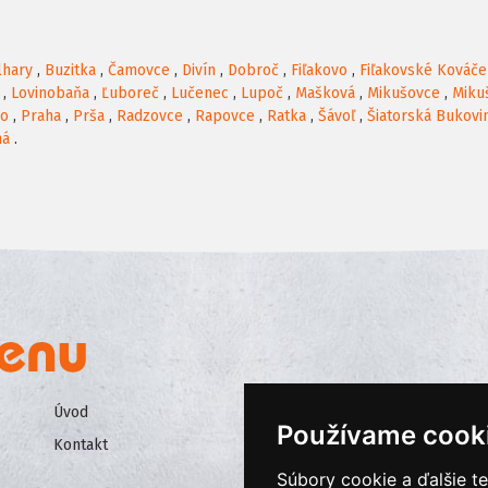
lhary
,
Buzitka
,
Čamovce
,
Divín
,
Dobroč
,
Fiľakovo
,
Fiľakovské Kováče
,
Lovinobaňa
,
Ľuboreč
,
Lučenec
,
Lupoč
,
Mašková
,
Mikušovce
,
Miku
no
,
Praha
,
Prša
,
Radzovce
,
Rapovce
,
Ratka
,
Šávoľ
,
Šiatorská Bukovi
ná
.
Úvod
Všeobecné obchodné podmienk
Používame cook
Kontakt
Ochrana osobných údajov
Súbory cookie a ďalšie t
Cookies