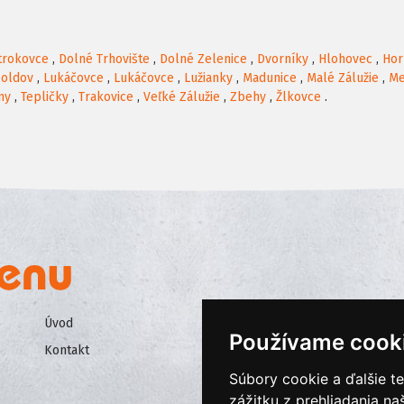
trokovce
,
Dolné Trhovište
,
Dolné Zelenice
,
Dvorníky
,
Hlohovec
,
Hor
oldov
,
Lukáčovce
,
Lukáčovce
,
Lužianky
,
Madunice
,
Malé Zálužie
,
Me
ny
,
Tepličky
,
Trakovice
,
Veľké Zálužie
,
Zbehy
,
Žlkovce
.
Úvod
Všeobecné obchodné podmienk
Používame cook
Kontakt
Ochrana osobných údajov
Súbory cookie a ďalšie t
Cookies
zážitku z prehliadania n