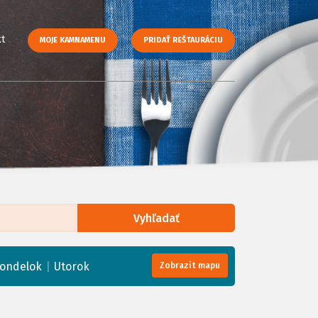
t
MOJE KAMNAMENU
PRIDAŤ REŠTAURÁCIU
Vyhľadať
enStreetMap
, Tiles courtesy of
Humanitarian OpenStreetMap Team
|
ondelok
Utorok
Zobrazit mapu