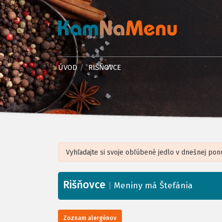
ÚVOD
RIŠŇOVCE
Rišňovce
+
|
Meniny má Štefánia
−
Zoznam alergénov