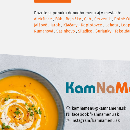
Pozrite si ponuku denného menu aj v mestách:
Alekšince
,
Báb
,
Bojničky
,
Čab
,
Červeník
,
Dolné O
Jalšové
,
Jarok
,
Kľačany
,
Koplotovce
,
Lehota
,
Leop
Rumanová
,
Sasinkovo
,
Siladice
,
Šurianky
,
Tekolďa
kamnamenu@kamnamenu.sk
facebook/kamnamenu.sk
instagram/kamnamenu.sk