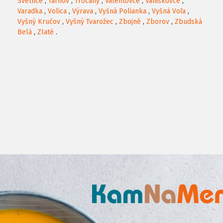
Svetlice
,
Tarnov
,
Tročany
,
Valentovce
,
Vaniškovce
,
Varadka
,
Volica
,
Výrava
,
Vyšná Polianka
,
Vyšná Voľa
,
Vyšný Kručov
,
Vyšný Tvarožec
,
Zbojné
,
Zborov
,
Zbudská
Belá
,
Zlaté
.