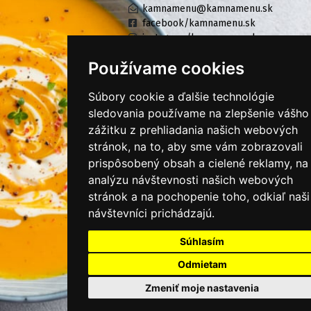
kamnamenu@kamnamenu.sk
facebook/kamnamenu.sk
instagram/kamnamenu.sk
Používame cookies
KONTAKTUJTE NÁS
Súbory cookie a ďalšie technológie
sledovania používame na zlepšenie vášho
zážitku z prehliadania našich webových
PRIHLÁSIŤ SA DO ZÁKAZNÍCKEJ ZÓNY
stránok, na to, aby sme vám zobrazovali
prispôsobený obsah a cielené reklamy, na
Všeobecné obchodné podmienky
analýzu návštevnosti našich webových
Ochrana osobných údajov
stránok a na pochopenie toho, odkiaľ naši
návštevníci prichádzajú.
Cookies
Súhlasím
Moje KamNaMenu
Pridať reštauráciu
Odmietam
Cenník balíkov
Zmeniť moje nastavenia