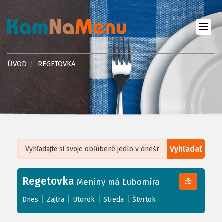
ÚVOD
REGETOVKA
Vyhľadať
Leaflet
| ©
OpenStreetMap
, Tiles courtesy of
Humanitarian OpenStreetMap
Team
Regetovka
+
Meniny má Ľubomíra
−
|
|
|
|
Dnes
Zajtra
Utorok
Streda
Štvrtok