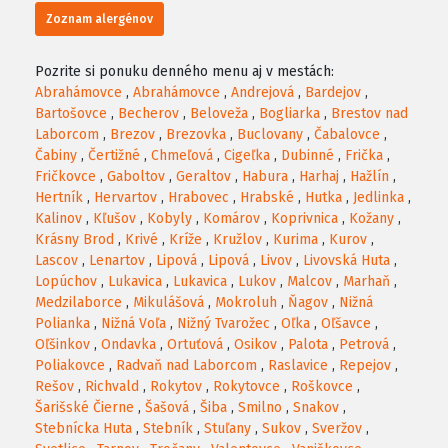
Zoznam alergénov
Pozrite si ponuku denného menu aj v mestách:
Abrahámovce
,
Abrahámovce
,
Andrejová
,
Bardejov
,
Bartošovce
,
Becherov
,
Beloveža
,
Bogliarka
,
Brestov nad
Laborcom
,
Brezov
,
Brezovka
,
Buclovany
,
Čabalovce
,
Čabiny
,
Čertižné
,
Chmeľová
,
Cigeľka
,
Dubinné
,
Frička
,
Fričkovce
,
Gaboltov
,
Geraltov
,
Habura
,
Harhaj
,
Hažlín
,
Hertník
,
Hervartov
,
Hrabovec
,
Hrabské
,
Hutka
,
Jedlinka
,
Kalinov
,
Kľušov
,
Kobyly
,
Komárov
,
Koprivnica
,
Kožany
,
Krásny Brod
,
Krivé
,
Kríže
,
Kružlov
,
Kurima
,
Kurov
,
Lascov
,
Lenartov
,
Lipová
,
Lipová
,
Livov
,
Livovská Huta
,
Lopúchov
,
Lukavica
,
Lukavica
,
Lukov
,
Malcov
,
Marhaň
,
Medzilaborce
,
Mikulášová
,
Mokroluh
,
Ňagov
,
Nižná
Polianka
,
Nižná Voľa
,
Nižný Tvarožec
,
Oľka
,
Oľšavce
,
Oľšinkov
,
Ondavka
,
Ortuťová
,
Osikov
,
Palota
,
Petrová
,
Poliakovce
,
Radvaň nad Laborcom
,
Raslavice
,
Repejov
,
Rešov
,
Richvald
,
Rokytov
,
Rokytovce
,
Roškovce
,
Šarišské Čierne
,
Šašová
,
Šiba
,
Smilno
,
Snakov
,
Stebnícka Huta
,
Stebník
,
Stuľany
,
Sukov
,
Sveržov
,