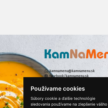
kamnamenu@kamnamenu.sk
facebook/kamnamenu.sk
instagram/kamnamenu.sk
Používame cookies
Súbory cookie a ďalšie technológie
KONTAKTUJTE NÁS
sledovania používame na zlepšenie vášho