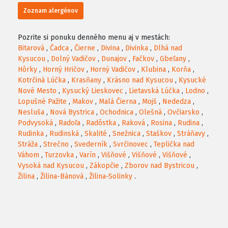
Zoznam alergénov
Pozrite si ponuku denného menu aj v mestách:
Bitarová
,
Čadca
,
Čierne
,
Divina
,
Divinka
,
Dlhá nad
Kysucou
,
Dolný Vadičov
,
Dunajov
,
Fačkov
,
Gbeľany
,
Hôrky
,
Horný Hričov
,
Horný Vadičov
,
Klubina
,
Korňa
,
Kotrčiná Lúčka
,
Krasňany
,
Krásno nad Kysucou
,
Kysucké
Nové Mesto
,
Kysucký Lieskovec
,
Lietavská Lúčka
,
Lodno
,
Lopušné Pažite
,
Makov
,
Malá Čierna
,
Mojš
,
Nededza
,
Nesluša
,
Nová Bystrica
,
Ochodnica
,
Olešná
,
Ovčiarsko
,
Podvysoká
,
Radoľa
,
Radôstka
,
Raková
,
Rosina
,
Rudina
,
Rudinka
,
Rudinská
,
Skalité
,
Snežnica
,
Staškov
,
Stráňavy
,
Stráža
,
Strečno
,
Svederník
,
Svrčinovec
,
Teplička nad
Váhom
,
Turzovka
,
Varín
,
Višňové
,
Višňové
,
Višňové
,
Vysoká nad Kysucou
,
Zákopčie
,
Zborov nad Bystricou
,
Žilina
,
Žilina-Bánová
,
Žilina-Solinky
.