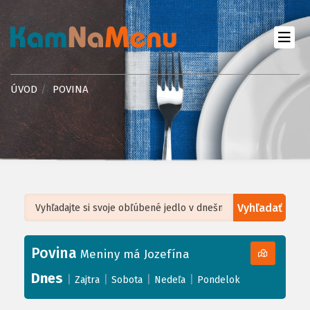
ÚVOD
POVINA
Vyhľadať
Leaflet
| ©
OpenStreetMap
, Tiles courtesy of
Humanitarian OpenStreetMap
Team
Povina
+
Meniny má Jozefína
−
Dnes
|
|
|
|
Zajtra
Sobota
Nedeľa
Pondelok