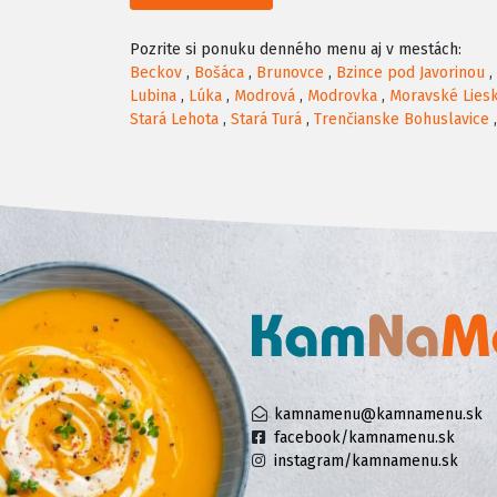
Pozrite si ponuku denného menu aj v mestách:
Beckov
,
Bošáca
,
Brunovce
,
Bzince pod Javorinou
,
Lubina
,
Lúka
,
Modrová
,
Modrovka
,
Moravské Lies
Stará Lehota
,
Stará Turá
,
Trenčianske Bohuslavice
kamnamenu@kamnamenu.sk
facebook/kamnamenu.sk
instagram/kamnamenu.sk