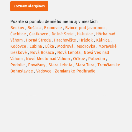
Zoznam alergénov
Pozrite si ponuku denného menu aj v mestách:
Beckov
,
Bošáca
,
Brunovce
,
Bzince pod Javorinou
,
Čachtice
,
Častkovce
,
Dolné Srnie
,
Haluzice
,
Hôrka nad
Váhom
,
Horná Streda
,
Hrachovište
,
Hrádok
,
Kálnica
,
Kočovce
,
Lubina
,
Lúka
,
Modrová
,
Modrovka
,
Moravské
Lieskové
,
Nová Bošáca
,
Nová Lehota
,
Nová Ves nad
Váhom
,
Nové Mesto nad Váhom
,
Očkov
,
Pobedim
,
Podolie
,
Považany
,
Stará Lehota
,
Stará Turá
,
Trenčianske
Bohuslavice
,
Vaďovce
,
Zemianske Podhradie
.