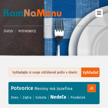
ÚVOD
POTVORICE
Vyhľadať
Leaflet
| ©
OpenStreetMap
, Tiles courtesy of
Humanitarian OpenStreetMap
Team
Potvorice
+
Meniny má Jozefína
−
Nedeľa
|
|
|
|
Dnes
Zajtra
Sobota
Pondelok