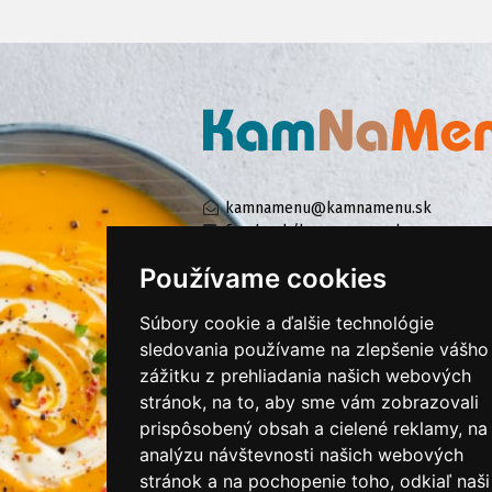
kamnamenu@kamnamenu.sk
facebook/kamnamenu.sk
instagram/kamnamenu.sk
Používame cookies
Súbory cookie a ďalšie technológie
KONTAKTUJTE NÁS
sledovania používame na zlepšenie vášho
zážitku z prehliadania našich webových
stránok, na to, aby sme vám zobrazovali
PRIHLÁSIŤ SA DO ZÁKAZNÍCKEJ ZÓNY
prispôsobený obsah a cielené reklamy, na
analýzu návštevnosti našich webových
Všeobecné obchodné podmienky
stránok a na pochopenie toho, odkiaľ naši