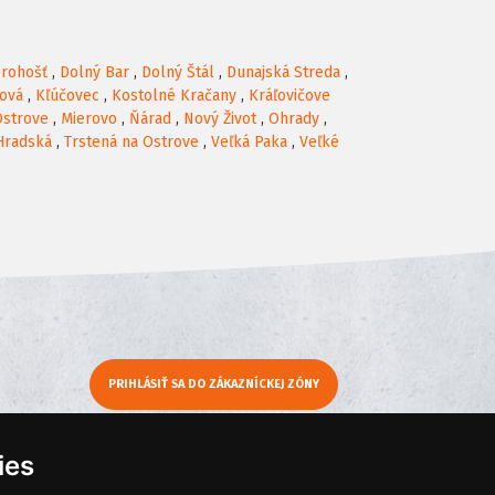
rohošť
,
Dolný Bar
,
Dolný Štál
,
Dunajská Streda
,
rová
,
Kľúčovec
,
Kostolné Kračany
,
Kráľovičove
Ostrove
,
Mierovo
,
Ňárad
,
Nový Život
,
Ohrady
,
Hradská
,
Trstená na Ostrove
,
Veľká Paka
,
Veľké
PRIHLÁSIŤ SA DO ZÁKAZNÍCKEJ ZÓNY
y
Moje KamNaMenu
ies
Pridať reštauráciu