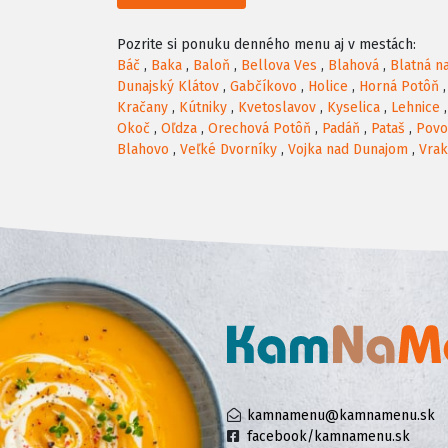
Pozrite si ponuku denného menu aj v mestách:
Báč
,
Baka
,
Baloň
,
Bellova Ves
,
Blahová
,
Blatná n
Dunajský Klátov
,
Gabčíkovo
,
Holice
,
Horná Potôň
Kračany
,
Kútniky
,
Kvetoslavov
,
Kyselica
,
Lehnice
Okoč
,
Oľdza
,
Orechová Potôň
,
Padáň
,
Pataš
,
Povo
Blahovo
,
Veľké Dvorníky
,
Vojka nad Dunajom
,
Vra
kamnamenu@kamnamenu.sk
facebook/kamnamenu.sk