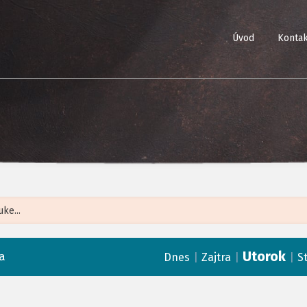
Úvod
Kontak
Leaflet
| ©
Op
Utorok
a
|
|
|
Dnes
Zajtra
S