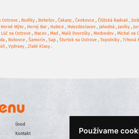
a Ostrove
,
Bodíky
,
Boheľov
,
Čakany
,
Čenkovce
,
Čiližská Radvaň
,
Dob
,
Horné Mýto
,
Horný Bar
,
Hubice
,
Hviezdoslavov
,
Jahodná
,
Janíky
,
Ju
,
Lúč na Ostrove
,
Macov
,
Mad
,
Malé Dvorníky
,
Medveďov
,
Michal na 
da
,
Rohovce
,
Šamorín
,
Sap
,
Štvrtok na Ostrove
,
Topoľníky
,
Trhová 
kúň
,
Vydrany
,
Zlaté Klasy
.
Úvod
Všeobecné obchodné podmienk
Používame cook
Kontakt
Ochrana osobných údajov