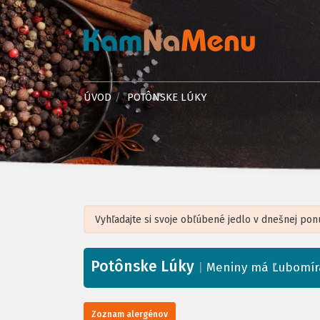
ÚVOD
POTÔNSKE LÚKY
Potônske Lúky
+
|
Meniny má Ľubomír
−
Zoznam alergénov