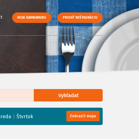
t
MOJE KAMNAMENU
PRIDAŤ REŠTAURÁCIU
Vyhľadať
enStreetMap
, Tiles courtesy of
Humanitarian OpenStreetMap Team
|
treda
Štvrtok
Zobrazit mapu