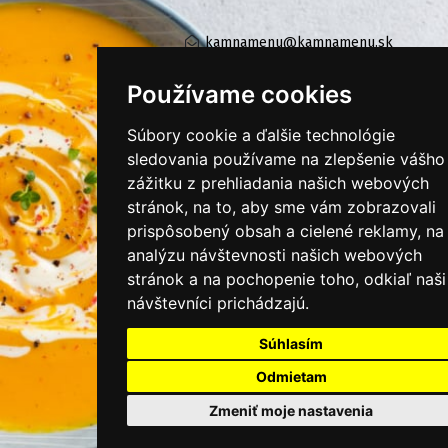
kamnamenu@kamnamenu.sk
facebook/kamnamenu.sk
instagram/kamnamenu.sk
Používame cookies
Súbory cookie a ďalšie technológie
sledovania používame na zlepšenie vášho
KONTAKTUJTE NÁS
zážitku z prehliadania našich webových
stránok, na to, aby sme vám zobrazovali
PRIHLÁSIŤ SA DO ZÁKAZNÍCKEJ ZÓNY
prispôsobený obsah a cielené reklamy, na
analýzu návštevnosti našich webových
stránok a na pochopenie toho, odkiaľ naši
Všeobecné obchodné podmienky
návštevníci prichádzajú.
Ochrana osobných údajov
Cookies
Súhlasím
Odmietam
Moje KamNaMenu
Pridať reštauráciu
Zmeniť moje nastavenia
Cenník balíkov