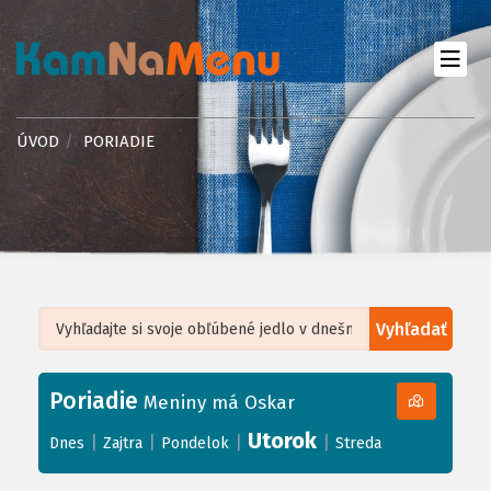
ÚVOD
PORIADIE
Vyhľadať
Leaflet
| ©
OpenStreetMap
, Tiles courtesy of
Humanitarian OpenStreetMap
Team
Poriadie
+
Meniny má Oskar
−
Utorok
|
|
|
|
Dnes
Zajtra
Pondelok
Streda