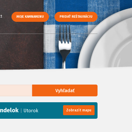
t
MOJE KAMNAMENU
PRIDAŤ REŠTAURÁCIU
Vyhľadať
enStreetMap
, Tiles courtesy of
Humanitarian OpenStreetMap Team
ndelok
|
Utorok
Zobrazit mapu