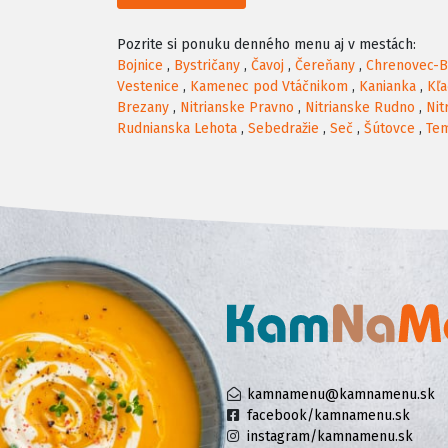
Pozrite si ponuku denného menu aj v mestách:
Bojnice
,
Bystričany
,
Čavoj
,
Čereňany
,
Chrenovec-B
Vestenice
,
Kamenec pod Vtáčnikom
,
Kanianka
,
Kľ
Brezany
,
Nitrianske Pravno
,
Nitrianske Rudno
,
Nit
Rudnianska Lehota
,
Sebedražie
,
Seč
,
Šútovce
,
Te
kamnamenu@kamnamenu.sk
facebook/kamnamenu.sk
instagram/kamnamenu.sk