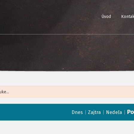
Úvod
Kontak
Leaflet
| ©
Op
Po
|
|
|
Dnes
Zajtra
Nedeľa