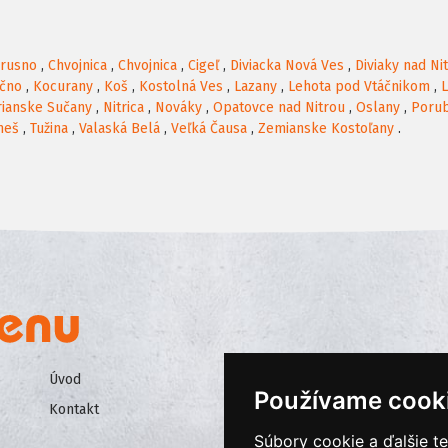
rusno
,
Chvojnica
,
Chvojnica
,
Cigeľ
,
Diviacka Nová Ves
,
Diviaky nad Ni
ačno
,
Kocurany
,
Koš
,
Kostolná Ves
,
Lazany
,
Lehota pod Vtáčnikom
,
L
rianske Sučany
,
Nitrica
,
Nováky
,
Opatovce nad Nitrou
,
Oslany
,
Poru
meš
,
Tužina
,
Valaská Belá
,
Veľká Čausa
,
Zemianske Kostoľany
.
Úvod
Všeobecné obchodné podmienk
Používame cook
Kontakt
Ochrana osobných údajov
Súbory cookie a ďalšie t
Cookies