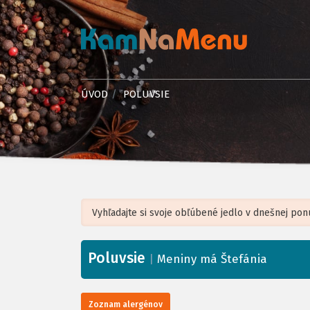
ÚVOD
POLUVSIE
Poluvsie
+
|
Meniny má Štefánia
−
Zoznam alergénov