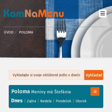
ÚVOD
POLOMA
Vyhľadať
Leaflet
| ©
OpenStreetMap
, Tiles courtesy of
Humanitarian OpenStreetMap
Team
Poloma
+
Meniny má Štefánia
−
Dnes
|
|
|
|
Zajtra
Nedeľa
Pondelok
Utorok