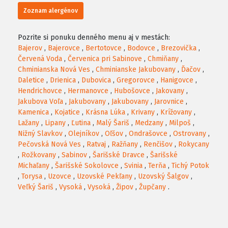
Zoznam alergénov
Pozrite si ponuku denného menu aj v mestách:
Bajerov
,
Bajerovce
,
Bertotovce
,
Bodovce
,
Brezovička
,
Červená Voda
,
Červenica pri Sabinove
,
Chmiňany
,
Chminianska Nová Ves
,
Chminianske Jakubovany
,
Ďačov
,
Daletice
,
Drienica
,
Dubovica
,
Gregorovce
,
Hanigovce
,
Hendrichovce
,
Hermanovce
,
Hubošovce
,
Jakovany
,
Jakubova Voľa
,
Jakubovany
,
Jakubovany
,
Jarovnice
,
Kamenica
,
Kojatice
,
Krásna Lúka
,
Krivany
,
Krížovany
,
Lažany
,
Lipany
,
Ľutina
,
Malý Šariš
,
Medzany
,
Milpoš
,
Nižný Slavkov
,
Olejníkov
,
Oľšov
,
Ondrašovce
,
Ostrovany
,
Pečovská Nová Ves
,
Ratvaj
,
Ražňany
,
Renčišov
,
Rokycany
,
Rožkovany
,
Sabinov
,
Šarišské Dravce
,
Šarišské
Michaľany
,
Šarišské Sokolovce
,
Svinia
,
Terňa
,
Tichý Potok
,
Torysa
,
Uzovce
,
Uzovské Pekľany
,
Uzovský Šalgov
,
Veľký Šariš
,
Vysoká
,
Vysoká
,
Žipov
,
Župčany
.