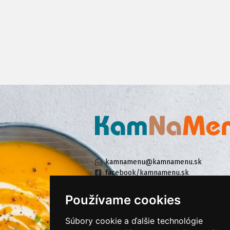
kamnamenu@kamnamenu.sk
facebook/kamnamenu.sk
instagram/kamnamenu.sk
Používame cookies
Súbory cookie a ďalšie technológie
KONTAKTUJTE NÁS