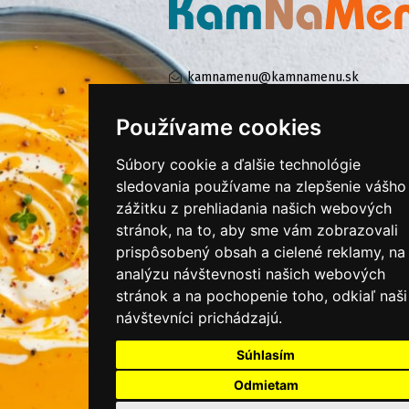
kamnamenu@kamnamenu.sk
facebook/kamnamenu.sk
instagram/kamnamenu.sk
Používame cookies
Súbory cookie a ďalšie technológie
sledovania používame na zlepšenie vášho
KONTAKTUJTE NÁS
zážitku z prehliadania našich webových
stránok, na to, aby sme vám zobrazovali
PRIHLÁSIŤ SA DO ZÁKAZNÍCKEJ ZÓNY
prispôsobený obsah a cielené reklamy, na
analýzu návštevnosti našich webových
Všeobecné obchodné podmienky
stránok a na pochopenie toho, odkiaľ naši
návštevníci prichádzajú.
Ochrana osobných údajov
Cookies
Súhlasím
Moje KamNaMenu
Odmietam