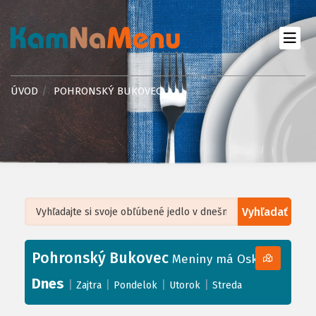
ÚVOD
POHRONSKÝ BUKOVEC
Vyhľadať
Leaflet
| ©
OpenStreetMap
, Tiles courtesy of
Humanitarian OpenStreetMap
Team
Pohronský Bukovec
+
Meniny má Oskar
−
Dnes
|
|
|
|
Zajtra
Pondelok
Utorok
Streda