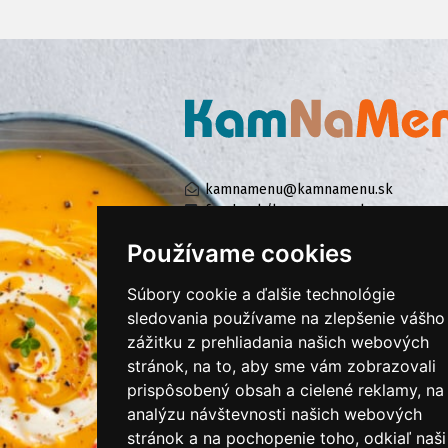
kamnamenu@kamnamenu.sk
facebook/kamnamenu.sk
instagram/kamnamenu.sk
Používame cookies
Súbory cookie a ďalšie technológie
KONTAKTUJTE NÁS
sledovania používame na zlepšenie vášho
zážitku z prehliadania našich webových
stránok, na to, aby sme vám zobrazovali
PRIHLÁSIŤ SA DO ZÁKAZNÍCKEJ ZÓNY
prispôsobený obsah a cielené reklamy, na
analýzu návštevnosti našich webových
Všeobecné obchodné podmienky
stránok a na pochopenie toho, odkiaľ naši