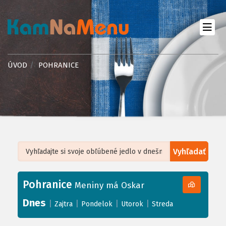
ÚVOD
POHRANICE
Vyhľadať
Leaflet
| ©
OpenStreetMap
, Tiles courtesy of
Humanitarian OpenStreetMap
Team
Pohranice
+
Meniny má Oskar
−
Dnes
|
|
|
|
Zajtra
Pondelok
Utorok
Streda