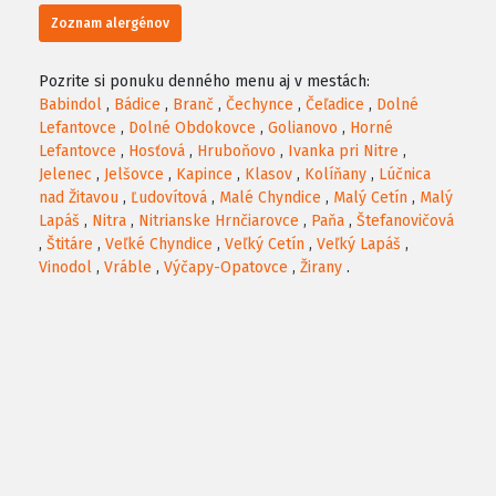
Zoznam alergénov
Pozrite si ponuku denného menu aj v mestách:
Babindol
,
Bádice
,
Branč
,
Čechynce
,
Čeľadice
,
Dolné
Lefantovce
,
Dolné Obdokovce
,
Golianovo
,
Horné
Lefantovce
,
Hosťová
,
Hruboňovo
,
Ivanka pri Nitre
,
Jelenec
,
Jelšovce
,
Kapince
,
Klasov
,
Kolíňany
,
Lúčnica
nad Žitavou
,
Ľudovítová
,
Malé Chyndice
,
Malý Cetín
,
Malý
Lapáš
,
Nitra
,
Nitrianske Hrnčiarovce
,
Paňa
,
Štefanovičová
,
Štitáre
,
Veľké Chyndice
,
Veľký Cetín
,
Veľký Lapáš
,
Vinodol
,
Vráble
,
Výčapy-Opatovce
,
Žirany
.