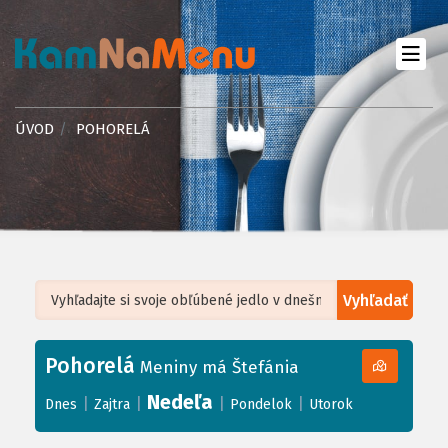
ÚVOD
POHORELÁ
Vyhľadať
Leaflet
| ©
OpenStreetMap
, Tiles courtesy of
Humanitarian OpenStreetMap
Team
Pohorelá
+
Meniny má Štefánia
−
Nedeľa
|
|
|
|
Dnes
Zajtra
Pondelok
Utorok