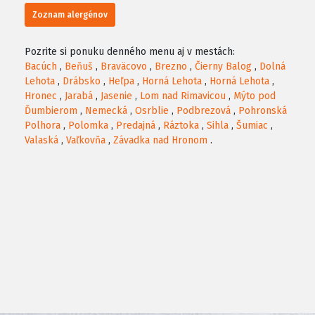
Zoznam alergénov
Pozrite si ponuku denného menu aj v mestách:
Bacúch
,
Beňuš
,
Braväcovo
,
Brezno
,
Čierny Balog
,
Dolná
Lehota
,
Drábsko
,
Heľpa
,
Horná Lehota
,
Horná Lehota
,
Hronec
,
Jarabá
,
Jasenie
,
Lom nad Rimavicou
,
Mýto pod
Ďumbierom
,
Nemecká
,
Osrblie
,
Podbrezová
,
Pohronská
Polhora
,
Polomka
,
Predajná
,
Ráztoka
,
Sihla
,
Šumiac
,
Valaská
,
Vaľkovňa
,
Závadka nad Hronom
.