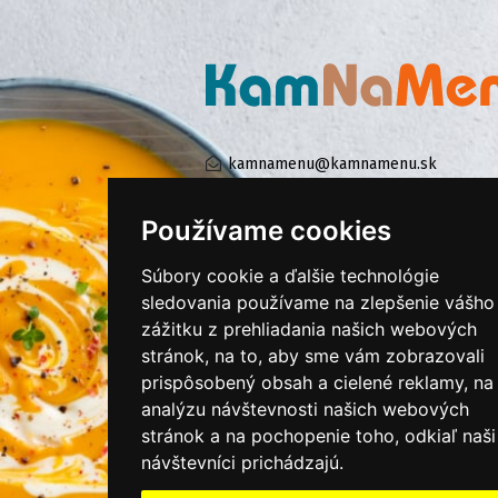
kamnamenu@kamnamenu.sk
facebook/kamnamenu.sk
instagram/kamnamenu.sk
Používame cookies
Súbory cookie a ďalšie technológie
KONTAKTUJTE NÁS
sledovania používame na zlepšenie vášho
zážitku z prehliadania našich webových
stránok, na to, aby sme vám zobrazovali
PRIHLÁSIŤ SA DO ZÁKAZNÍCKEJ ZÓNY
prispôsobený obsah a cielené reklamy, na
analýzu návštevnosti našich webových
Všeobecné obchodné podmienky
stránok a na pochopenie toho, odkiaľ naši
Ochrana osobných údajov
návštevníci prichádzajú.
Cookies