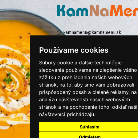
kamnamenu@kamnamenu.sk
facebook/kamnamenu.sk
instagram/kamnamenu.sk
Používame cookies
Súbory cookie a ďalšie technológie
KONTAKTUJTE NÁS
sledovania používame na zlepšenie vášho
zážitku z prehliadania našich webových
stránok, na to, aby sme vám zobrazovali
PRIHLÁSIŤ SA DO ZÁKAZNÍCKEJ ZÓNY
prispôsobený obsah a cielené reklamy, na
analýzu návštevnosti našich webových
Všeobecné obchodné podmienky
stránok a na pochopenie toho, odkiaľ naši
návštevníci prichádzajú.
Ochrana osobných údajov
Cookies
Súhlasím
Moje KamNaMenu
Odmietam