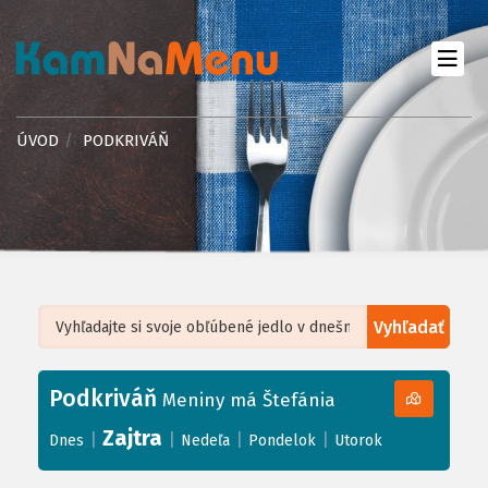
ÚVOD
PODKRIVÁŇ
Vyhľadať
Leaflet
| ©
OpenStreetMap
, Tiles courtesy of
Humanitarian OpenStreetMap
Team
Podkriváň
+
Meniny má Štefánia
−
Zajtra
|
|
|
|
Dnes
Nedeľa
Pondelok
Utorok