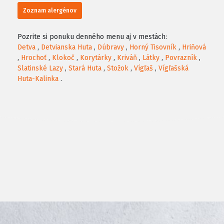
Zoznam alergénov
Pozrite si ponuku denného menu aj v mestách:
Detva
,
Detvianska Huta
,
Dúbravy
,
Horný Tisovník
,
Hriňová
,
Hrochoť
,
Klokoč
,
Korytárky
,
Kriváň
,
Látky
,
Povrazník
,
Slatinské Lazy
,
Stará Huta
,
Stožok
,
Vígľaš
,
Vígľašská
Huta-Kalinka
.