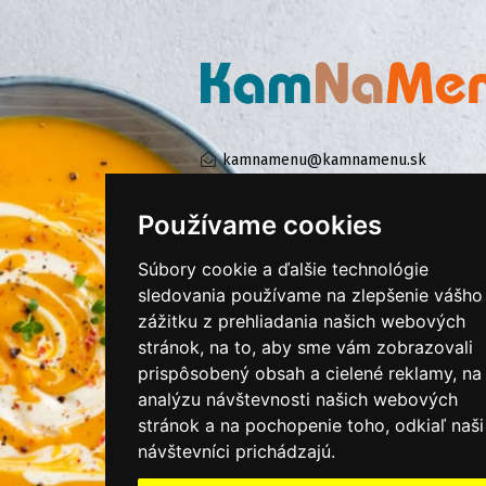
kamnamenu@kamnamenu.sk
facebook/kamnamenu.sk
instagram/kamnamenu.sk
Používame cookies
Súbory cookie a ďalšie technológie
KONTAKTUJTE NÁS
sledovania používame na zlepšenie vášho
zážitku z prehliadania našich webových
stránok, na to, aby sme vám zobrazovali
PRIHLÁSIŤ SA DO ZÁKAZNÍCKEJ ZÓNY
prispôsobený obsah a cielené reklamy, na
analýzu návštevnosti našich webových
Všeobecné obchodné podmienky
stránok a na pochopenie toho, odkiaľ naši
Ochrana osobných údajov
návštevníci prichádzajú.
Cookies