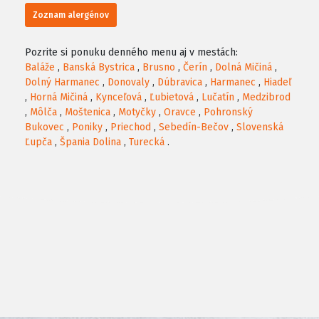
Zoznam alergénov
Pozrite si ponuku denného menu aj v mestách:
Baláže
,
Banská Bystrica
,
Brusno
,
Čerín
,
Dolná Mičiná
,
Dolný Harmanec
,
Donovaly
,
Dúbravica
,
Harmanec
,
Hiadeľ
,
Horná Mičiná
,
Kynceľová
,
Ľubietová
,
Lučatín
,
Medzibrod
,
Môlča
,
Moštenica
,
Motyčky
,
Oravce
,
Pohronský
Bukovec
,
Poniky
,
Priechod
,
Sebedín-Bečov
,
Slovenská
Ľupča
,
Špania Dolina
,
Turecká
.