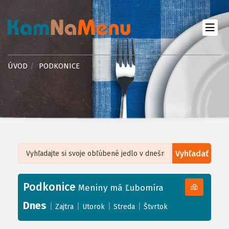
ÚVOD
PODKONICE
Vyhľadať
Leaflet
| ©
OpenStreetMap
, Tiles courtesy of
Humanitarian OpenStreetMap
Team
Podkonice
+
Meniny má Ľubomíra
−
Dnes
|
|
|
|
Zajtra
Utorok
Streda
Štvrtok