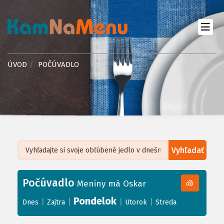
ÚVOD
POČÚVADLO
Vyhľadať
Leaflet
| ©
OpenStreetMap
, Tiles courtesy of
Humanitarian OpenStreetMap
Team
Počúvadlo
+
Meniny má Oskar
−
Pondelok
|
|
|
|
Dnes
Zajtra
Utorok
Streda