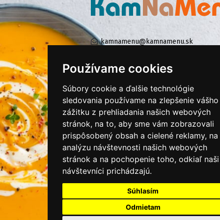
kamnamenu@kamnamenu.sk
facebook/kamnamenu.sk
instagram/kamnamenu.sk
Používame cookies
Súbory cookie a ďalšie technológie
sledovania používame na zlepšenie vášho
KONTAKTUJTE NÁS
zážitku z prehliadania našich webových
stránok, na to, aby sme vám zobrazovali
PRIHLÁSIŤ SA DO ZÁKAZNÍCKEJ ZÓNY
prispôsobený obsah a cielené reklamy, na
analýzu návštevnosti našich webových
Všeobecné obchodné podmienky
stránok a na pochopenie toho, odkiaľ naši
návštevníci prichádzajú.
Ochrana osobných údajov
Cookies
Súhlasím
Moje KamNaMenu
Odmietam