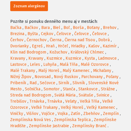
Zoznam alergénov
Pozrite si ponuku denného menu aj v mestách:
Bačka
,
Bačkov
,
Bara
,
Biel
,
Boľ
,
Borša
,
Boťany
,
Brehov
,
Brezina
,
Byšta
,
Cejkov
,
Čeľovce
,
Čeľovce
,
Čeľovce
,
Čerhov
,
Černochov
,
Čierna
,
Čierna nad Tisou
,
Dobrá
,
Dvorianky
,
Egreš
,
Hraň
,
Hrčeľ
,
Hriadky
,
Kašov
,
Kazimír
,
Klin nad Bodrogom
,
Kožuchov
,
Kráľovský Chlmec
,
Kravany
,
Kravany
,
Kuzmice
,
Kuzmice
,
Kysta
,
Ladmovce
,
Lastovce
,
Leles
,
Luhyňa
,
Malá Tŕňa
,
Malé Ozorovce
,
Malé Trakany
,
Malý Horeš
,
Malý Kamenec
,
Michaľany
,
Nižný Žipov
,
Novosad
,
Nový Ruskov
,
Parchovany
,
Poľany
,
Pribeník
,
Rad
,
Sečovce
,
Sirník
,
Slivník
,
Slovenské Nové
Mesto
,
Soľnička
,
Somotor
,
Stanča
,
Stankovce
,
Strážne
,
Streda nad Bodrogom
,
Svätá Mária
,
Svätuše
,
Svinice
,
Trebišov
,
Trnávka
,
Trnávka
,
Veľaty
,
Veľká Tŕňa
,
Veľké
Ozorovce
,
Veľké Trakany
,
Veľký Horeš
,
Veľký Kamenec
,
Viničky
,
Višňov
,
Vojčice
,
Vojka
,
Zatín
,
Zbehňov
,
Zemplín
,
Zemplínska Nová Ves
,
Zemplínska Teplica
,
Zemplínske
Hradište
,
Zemplínske Jastrabie
,
Zemplínsky Branč
.