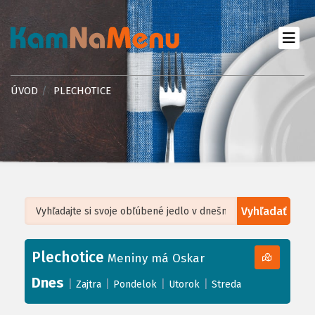
ÚVOD
PLECHOTICE
Vyhľadať
Leaflet
| ©
OpenStreetMap
, Tiles courtesy of
Humanitarian OpenStreetMap
Team
Plechotice
+
Meniny má Oskar
−
Dnes
|
|
|
|
Zajtra
Pondelok
Utorok
Streda