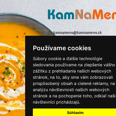
kamnamenu@kamnamenu.sk
facebook/kamnamenu.sk
instagram/kamnamenu.sk
Používame cookies
Súbory cookie a ďalšie technológie
KONTAKTUJTE NÁS
sledovania používame na zlepšenie vášho
zážitku z prehliadania našich webových
stránok, na to, aby sme vám zobrazovali
PRIHLÁSIŤ SA DO ZÁKAZNÍCKEJ ZÓNY
prispôsobený obsah a cielené reklamy, na
analýzu návštevnosti našich webových
Všeobecné obchodné podmienky
stránok a na pochopenie toho, odkiaľ naši
návštevníci prichádzajú.
Ochrana osobných údajov
Cookies
Súhlasím