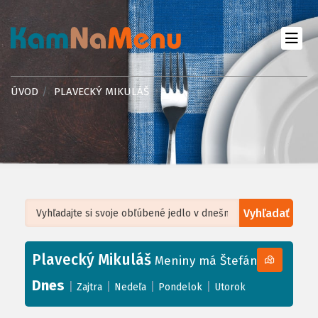
ÚVOD
PLAVECKÝ MIKULÁŠ
Vyhľadať
Leaflet
| ©
OpenStreetMap
, Tiles courtesy of
Humanitarian OpenStreetMap
Team
Plavecký Mikuláš
+
Meniny má Štefánia
−
Dnes
|
|
|
|
Zajtra
Nedeľa
Pondelok
Utorok