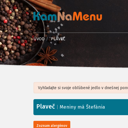
ÚVOD
PLAVEČ
Plaveč
+
|
Meniny má Štefánia
−
Zoznam alergénov