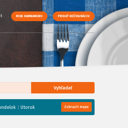
t
MOJE KAMNAMENU
PRIDAŤ REŠTAURÁCIU
Vyhľadať
enStreetMap
, Tiles courtesy of
Humanitarian OpenStreetMap Team
|
ondelok
Utorok
Zobrazit mapu