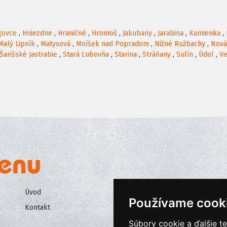
govce
,
Hniezdne
,
Hraničné
,
Hromoš
,
Jakubany
,
Jarabina
,
Kamienka
,
Malý Lipník
,
Matysová
,
Mníšek nad Popradom
,
Nižné Ružbachy
,
Nová
Šarišské Jastrabie
,
Stará Ľubovňa
,
Starina
,
Stráňany
,
Sulín
,
Údol
,
Ve
Úvod
Všeobecné obchodné podmienk
Používame cook
Kontakt
Ochrana osobných údajov
Súbory cookie a ďalšie t
Cookies