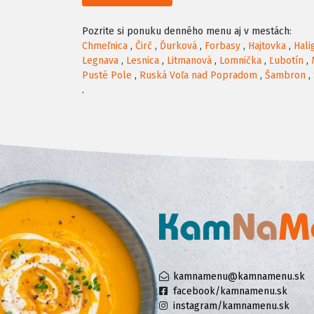
Pozrite si ponuku denného menu aj v mestách:
Chmeľnica
,
Čirč
,
Ďurková
,
Forbasy
,
Hajtovka
,
Hali
Legnava
,
Lesnica
,
Litmanová
,
Lomnička
,
Ľubotín
,
Pusté Pole
,
Ruská Voľa nad Popradom
,
Šambron
,
.
kamnamenu@kamnamenu.sk
facebook/kamnamenu.sk
instagram/kamnamenu.sk