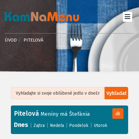
ÚVOD
PITELOVÁ
Vyhľadať
Leaflet
| ©
OpenStreetMap
, Tiles courtesy of
Humanitarian OpenStreetMap
Team
Pitelová
+
Meniny má Štefánia
−
Dnes
|
|
|
|
Zajtra
Nedeľa
Pondelok
Utorok