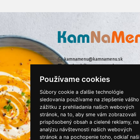
kamnamenu@kamnamenu.sk
facebook/kamnamenu.sk
instagram/kamnamenu.sk
Používame cookies
Súbory cookie a ďalšie technológie
KONTAKTUJTE NÁS
sledovania používame na zlepšenie vášho
zážitku z prehliadania našich webových
stránok, na to, aby sme vám zobrazovali
PRIHLÁSIŤ SA DO ZÁKAZNÍCKEJ ZÓNY
prispôsobený obsah a cielené reklamy, na
analýzu návštevnosti našich webových
Všeobecné obchodné podmienky
stránok a na pochopenie toho, odkiaľ naši