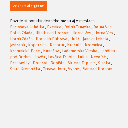
Zoznam alergénov
Pozrite si ponuku denného menu aj v mestách:
Bartošova Lehôtka
,
Bzenica
,
Dolná Trnávka
,
Dolná Ves
,
Dolná Ždaňa
,
Hliník nad Hronom
,
Horná Ves
,
Horná Ves
,
Horná Ždaňa
,
Hronská Dúbrava
,
Ihráč
,
Janova Lehota
,
Jastrabá
,
Kopernica
,
Kosorín
,
Krahule
,
Kremnica
,
Kremnické Bane
,
Kunešov
,
Ladomerská Vieska
,
Lehôtka
pod Brehmi
,
Lovča
,
Lovčica-Trubín
,
Lutila
,
Nevoľné
,
Prestavlky
,
Prochot
,
Repište
,
Sklené Teplice
,
Slaská
,
Stará Kremnička
,
Trnavá Hora
,
Vyhne
,
Žiar nad Hronom
.