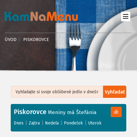
ÚVOD
PISKOROVCE
Vyhľadať
Leaflet
| ©
OpenStreetMap
, Tiles courtesy of
Humanitarian OpenStreetMap
Team
Piskorovce
+
Meniny má Štefánia
−
|
|
|
|
Dnes
Zajtra
Nedeľa
Pondelok
Utorok