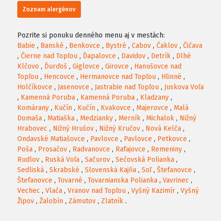
Zoznam alergénov
Pozrite si ponuku denného menu aj v mestách:
Babie
,
Banské
,
Benkovce
,
Bystré
,
Cabov
,
Čaklov
,
Čičava
,
Čierne nad Topľou
,
Ďapalovce
,
Davidov
,
Detrík
,
Dlhé
Klčovo
,
Ďurďoš
,
Giglovce
,
Girovce
,
Hanušovce nad
Topľou
,
Hencovce
,
Hermanovce nad Topľou
,
Hlinné
,
Holčíkovce
,
Jasenovce
,
Jastrabie nad Topľou
,
Juskova Voľa
,
Kamenná Poruba
,
Kamenná Poruba
,
Kladzany
,
Komárany
,
Kučín
,
Kučín
,
Kvakovce
,
Majerovce
,
Malá
Domaša
,
Matiaška
,
Medzianky
,
Merník
,
Michalok
,
Nižný
Hrabovec
,
Nižný Hrušov
,
Nižný Kručov
,
Nová Kelča
,
Ondavské Matiašovce
,
Pavlovce
,
Pavlovce
,
Petkovce
,
Poša
,
Prosačov
,
Radvanovce
,
Rafajovce
,
Remeniny
,
Rudlov
,
Ruská Voľa
,
Sačurov
,
Sečovská Polianka
,
Sedliská
,
Skrabské
,
Slovenská Kajňa
,
Soľ
,
Štefanovce
,
Štefanovce
,
Tovarné
,
Tovarnianska Polianka
,
Vavrinec
,
Vechec
,
Vlača
,
Vranov nad Topľou
,
Vyšný Kazimír
,
Vyšný
Žipov
,
Žalobín
,
Zámutov
,
Zlatník
.