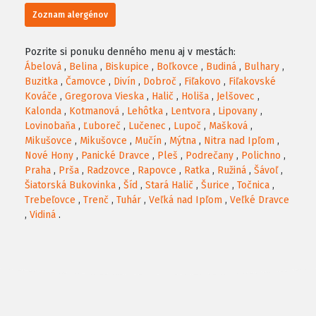
Zoznam alergénov
Pozrite si ponuku denného menu aj v mestách:
Ábelová
,
Belina
,
Biskupice
,
Boľkovce
,
Budiná
,
Bulhary
,
Buzitka
,
Čamovce
,
Divín
,
Dobroč
,
Fiľakovo
,
Fiľakovské
Kováče
,
Gregorova Vieska
,
Halič
,
Holiša
,
Jelšovec
,
Kalonda
,
Kotmanová
,
Lehôtka
,
Lentvora
,
Lipovany
,
Lovinobaňa
,
Ľuboreč
,
Lučenec
,
Lupoč
,
Mašková
,
Mikušovce
,
Mikušovce
,
Mučín
,
Mýtna
,
Nitra nad Ipľom
,
Nové Hony
,
Panické Dravce
,
Pleš
,
Podrečany
,
Polichno
,
Praha
,
Prša
,
Radzovce
,
Rapovce
,
Ratka
,
Ružiná
,
Šávoľ
,
Šiatorská Bukovinka
,
Šíd
,
Stará Halič
,
Šurice
,
Točnica
,
Trebeľovce
,
Trenč
,
Tuhár
,
Veľká nad Ipľom
,
Veľké Dravce
,
Vidiná
.