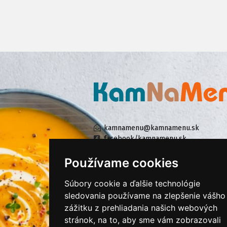
kamnamenu@kamnamenu.sk
facebook/kamnamenu.sk
instagram/kamnamenu.sk
Používame cookies
Súbory cookie a ďalšie technológie
KONTAKTUJTE NÁS
sledovania používame na zlepšenie vášho
zážitku z prehliadania našich webových
stránok, na to, aby sme vám zobrazovali
PRIHLÁSIŤ SA DO ZÁKAZNÍCKEJ ZÓNY