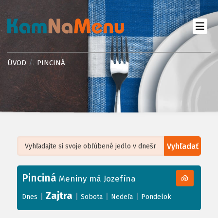
ÚVOD
PINCINÁ
Vyhľadať
Leaflet
| ©
OpenStreetMap
, Tiles courtesy of
Humanitarian OpenStreetMap
Team
Pinciná
+
Meniny má Jozefína
−
Zajtra
|
|
|
|
Dnes
Sobota
Nedeľa
Pondelok