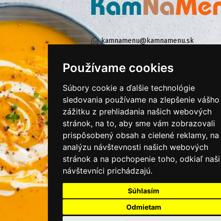
kamnamenu@kamnamenu.sk
facebook/kamnamenu.sk
instagram/kamnamenu.sk
Používame cookies
Súbory cookie a ďalšie technológie
sledovania používame na zlepšenie vášho
KONTAKTUJTE NÁS
zážitku z prehliadania našich webových
stránok, na to, aby sme vám zobrazovali
PRIHLÁSIŤ SA DO ZÁKAZNÍCKEJ ZÓNY
prispôsobený obsah a cielené reklamy, na
analýzu návštevnosti našich webových
Všeobecné obchodné podmienky
stránok a na pochopenie toho, odkiaľ naši
návštevníci prichádzajú.
Ochrana osobných údajov
Cookies
Súhlasím
Moje KamNaMenu
Odmietam