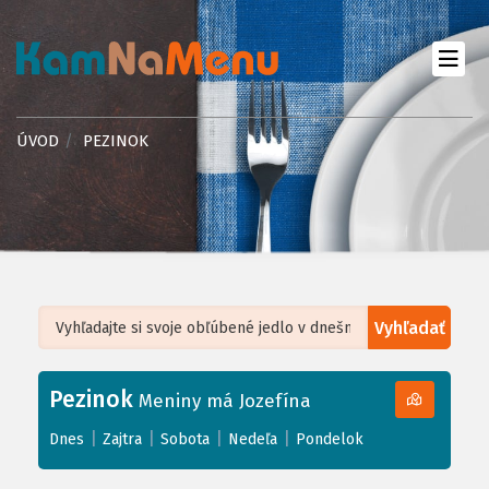
ÚVOD
PEZINOK
Vyhľadať
Leaflet
| ©
OpenStreetMap
, Tiles courtesy of
Humanitarian OpenStreetMap
Team
Pezinok
+
Meniny má Jozefína
−
|
|
|
|
Dnes
Zajtra
Sobota
Nedeľa
Pondelok