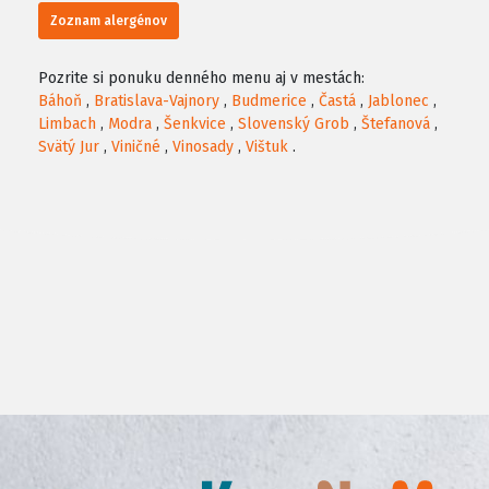
Zoznam alergénov
Pozrite si ponuku denného menu aj v mestách:
Báhoň
,
Bratislava-Vajnory
,
Budmerice
,
Častá
,
Jablonec
,
Limbach
,
Modra
,
Šenkvice
,
Slovenský Grob
,
Štefanová
,
Svätý Jur
,
Viničné
,
Vinosady
,
Vištuk
.