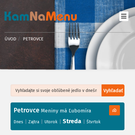
ÚVOD
PETROVCE
Vyhľadať
Leaflet
| ©
OpenStreetMap
, Tiles courtesy of
Humanitarian OpenStreetMap
Team
Petrovce
+
Meniny má Ľubomíra
−
Streda
|
|
|
|
Dnes
Zajtra
Utorok
Štvrtok