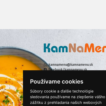
kamnamenu@kamnamenu.sk
facebook/kamnamenu.sk
instagram/kamnamenu.sk
Používame cookies
Súbory cookie a ďalšie technológie
KONTAKTUJTE NÁS
sledovania používame na zlepšenie vášho
zážitku z prehliadania našich webových