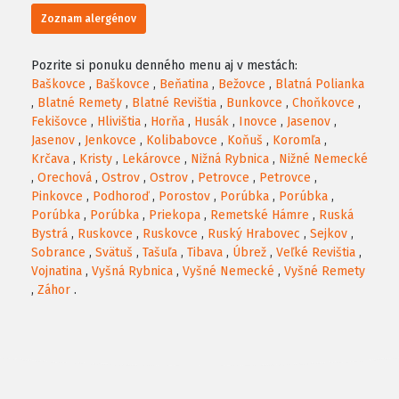
Zoznam alergénov
Pozrite si ponuku denného menu aj v mestách:
Baškovce
,
Baškovce
,
Beňatina
,
Bežovce
,
Blatná Polianka
,
Blatné Remety
,
Blatné Revištia
,
Bunkovce
,
Choňkovce
,
Fekišovce
,
Hlivištia
,
Horňa
,
Husák
,
Inovce
,
Jasenov
,
Jasenov
,
Jenkovce
,
Kolibabovce
,
Koňuš
,
Koromľa
,
Krčava
,
Kristy
,
Lekárovce
,
Nižná Rybnica
,
Nižné Nemecké
,
Orechová
,
Ostrov
,
Ostrov
,
Petrovce
,
Petrovce
,
Pinkovce
,
Podhoroď
,
Porostov
,
Porúbka
,
Porúbka
,
Porúbka
,
Porúbka
,
Priekopa
,
Remetské Hámre
,
Ruská
Bystrá
,
Ruskovce
,
Ruskovce
,
Ruský Hrabovec
,
Sejkov
,
Sobrance
,
Svätuš
,
Tašuľa
,
Tibava
,
Úbrež
,
Veľké Revištia
,
Vojnatina
,
Vyšná Rybnica
,
Vyšné Nemecké
,
Vyšné Remety
,
Záhor
.