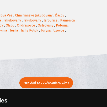
Nová Ves
,
Chminianske Jakubovany
,
Ďačov
,
a
,
Jakubovany
,
Jakubovany
,
Jarovnice
,
Kamenica
,
ov
,
Oľšov
,
Ondrašovce
,
Ostrovany
,
Poloma
,
vinia
,
Terňa
,
Tichý Potok
,
Torysa
,
Uzovce
,
PRIHLÁSIŤ SA DO ZÁKAZNÍCKEJ ZÓNY
y
Moje KamNaMenu
ies
Pridať reštauráciu