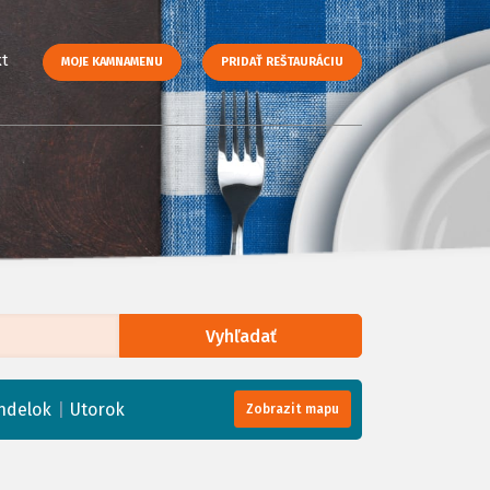
t
MOJE KAMNAMENU
PRIDAŤ REŠTAURÁCIU
Vyhľadať
enStreetMap
, Tiles courtesy of
Humanitarian OpenStreetMap Team
|
ndelok
Utorok
Zobrazit mapu