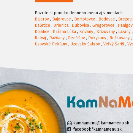
Pozrite si ponuku denného menu aj v mestách:
Bajerov
,
Bajerovce
,
Bertotovce
,
Bodovce
,
Brezovi
Daletice
,
Drienica
,
Dubovica
,
Gregorovce
,
Hanigov
Kojatice
,
Krásna Lúka
,
Krivany
,
Krížovany
,
Lažany
Ratvaj
,
Ražňany
,
Renčišov
,
Rokycany
,
Rožkovany
,
Uzovské Pekľany
,
Uzovský Šalgov
,
Veľký Šariš
,
Vy
kamnamenu@kamnamenu.sk
facebook/kamnamenu.sk