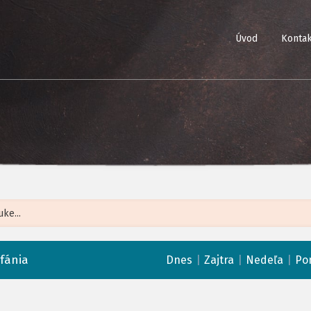
Úvod
Kontak
Leaflet
| ©
Op
fánia
|
|
|
Dnes
Zajtra
Nedeľa
Po