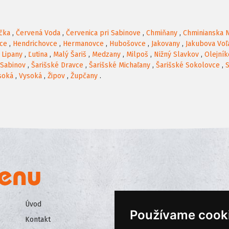
čka
,
Červená Voda
,
Červenica pri Sabinove
,
Chmiňany
,
Chminianska 
ce
,
Hendrichovce
,
Hermanovce
,
Hubošovce
,
Jakovany
,
Jakubova Voľ
,
Lipany
,
Ľutina
,
Malý Šariš
,
Medzany
,
Milpoš
,
Nižný Slavkov
,
Olejník
Sabinov
,
Šarišské Dravce
,
Šarišské Michaľany
,
Šarišské Sokolovce
,
S
soká
,
Vysoká
,
Žipov
,
Župčany
.
Úvod
Všeobecné obchodné podmienk
Používame cook
Kontakt
Ochrana osobných údajov