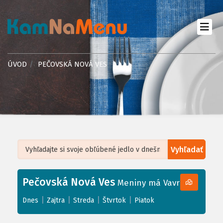
ÚVOD
PEČOVSKÁ NOVÁ VES
Vyhľadať
Leaflet
| ©
OpenStreetMap
, Tiles courtesy of
Humanitarian OpenStreetMap
Team
Pečovská Nová Ves
+
Meniny má Vavrinec
−
|
|
|
|
Dnes
Zajtra
Streda
Štvrtok
Piatok