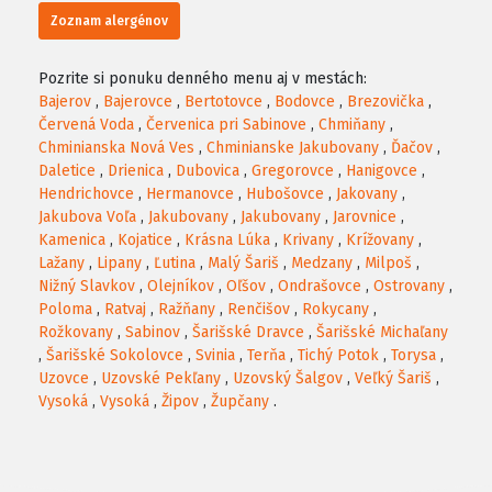
Zoznam alergénov
Pozrite si ponuku denného menu aj v mestách:
Bajerov
,
Bajerovce
,
Bertotovce
,
Bodovce
,
Brezovička
,
Červená Voda
,
Červenica pri Sabinove
,
Chmiňany
,
Chminianska Nová Ves
,
Chminianske Jakubovany
,
Ďačov
,
Daletice
,
Drienica
,
Dubovica
,
Gregorovce
,
Hanigovce
,
Hendrichovce
,
Hermanovce
,
Hubošovce
,
Jakovany
,
Jakubova Voľa
,
Jakubovany
,
Jakubovany
,
Jarovnice
,
Kamenica
,
Kojatice
,
Krásna Lúka
,
Krivany
,
Krížovany
,
Lažany
,
Lipany
,
Ľutina
,
Malý Šariš
,
Medzany
,
Milpoš
,
Nižný Slavkov
,
Olejníkov
,
Oľšov
,
Ondrašovce
,
Ostrovany
,
Poloma
,
Ratvaj
,
Ražňany
,
Renčišov
,
Rokycany
,
Rožkovany
,
Sabinov
,
Šarišské Dravce
,
Šarišské Michaľany
,
Šarišské Sokolovce
,
Svinia
,
Terňa
,
Tichý Potok
,
Torysa
,
Uzovce
,
Uzovské Pekľany
,
Uzovský Šalgov
,
Veľký Šariš
,
Vysoká
,
Vysoká
,
Žipov
,
Župčany
.