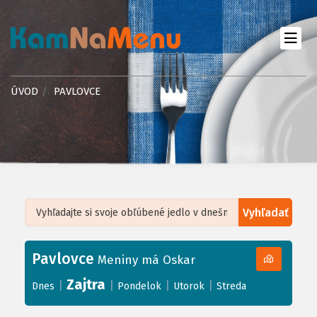
ÚVOD
PAVLOVCE
Vyhľadať
Leaflet
| ©
OpenStreetMap
, Tiles courtesy of
Humanitarian OpenStreetMap
Team
Pavlovce
+
Meniny má Oskar
−
Zajtra
|
|
|
|
Dnes
Pondelok
Utorok
Streda