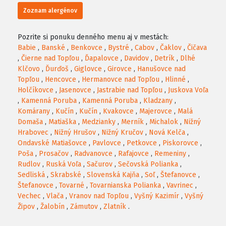
Zoznam alergénov
Pozrite si ponuku denného menu aj v mestách:
Babie
,
Banské
,
Benkovce
,
Bystré
,
Cabov
,
Čaklov
,
Čičava
,
Čierne nad Topľou
,
Ďapalovce
,
Davidov
,
Detrík
,
Dlhé
Klčovo
,
Ďurďoš
,
Giglovce
,
Girovce
,
Hanušovce nad
Topľou
,
Hencovce
,
Hermanovce nad Topľou
,
Hlinné
,
Holčíkovce
,
Jasenovce
,
Jastrabie nad Topľou
,
Juskova Voľa
,
Kamenná Poruba
,
Kamenná Poruba
,
Kladzany
,
Komárany
,
Kučín
,
Kučín
,
Kvakovce
,
Majerovce
,
Malá
Domaša
,
Matiaška
,
Medzianky
,
Merník
,
Michalok
,
Nižný
Hrabovec
,
Nižný Hrušov
,
Nižný Kručov
,
Nová Kelča
,
Ondavské Matiašovce
,
Pavlovce
,
Petkovce
,
Piskorovce
,
Poša
,
Prosačov
,
Radvanovce
,
Rafajovce
,
Remeniny
,
Rudlov
,
Ruská Voľa
,
Sačurov
,
Sečovská Polianka
,
Sedliská
,
Skrabské
,
Slovenská Kajňa
,
Soľ
,
Štefanovce
,
Štefanovce
,
Tovarné
,
Tovarnianska Polianka
,
Vavrinec
,
Vechec
,
Vlača
,
Vranov nad Topľou
,
Vyšný Kazimír
,
Vyšný
Žipov
,
Žalobín
,
Zámutov
,
Zlatník
.