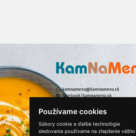
kamnamenu@kamnamenu.sk
facebook/kamnamenu.sk
instagram/kamnamenu.sk
Používame cookies
Súbory cookie a ďalšie technológie
KONTAKTUJTE NÁS
sledovania používame na zlepšenie vášho