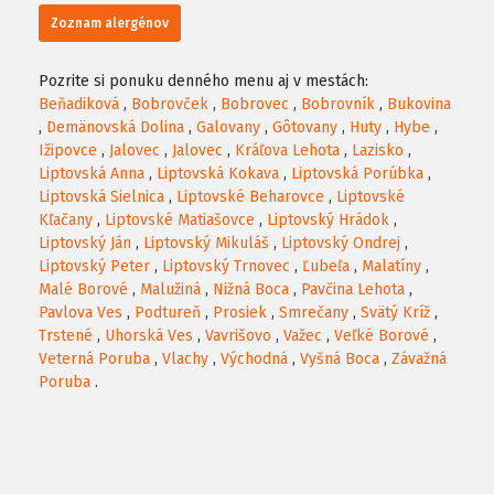
Zoznam alergénov
Pozrite si ponuku denného menu aj v mestách:
Beňadiková
,
Bobrovček
,
Bobrovec
,
Bobrovník
,
Bukovina
,
Demänovská Dolina
,
Galovany
,
Gôtovany
,
Huty
,
Hybe
,
Ižipovce
,
Jalovec
,
Jalovec
,
Kráľova Lehota
,
Lazisko
,
Liptovská Anna
,
Liptovská Kokava
,
Liptovská Porúbka
,
Liptovská Sielnica
,
Liptovské Beharovce
,
Liptovské
Kľačany
,
Liptovské Matiašovce
,
Liptovský Hrádok
,
Liptovský Ján
,
Liptovský Mikuláš
,
Liptovský Ondrej
,
Liptovský Peter
,
Liptovský Trnovec
,
Ľubeľa
,
Malatíny
,
Malé Borové
,
Malužiná
,
Nižná Boca
,
Pavčina Lehota
,
Pavlova Ves
,
Podtureň
,
Prosiek
,
Smrečany
,
Svätý Kríž
,
Trstené
,
Uhorská Ves
,
Vavrišovo
,
Važec
,
Veľké Borové
,
Veterná Poruba
,
Vlachy
,
Východná
,
Vyšná Boca
,
Závažná
Poruba
.