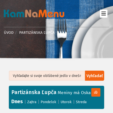
ÚVOD
PARTIZÁNSKA ĽUPČA
Vyhľadať
Leaflet
| ©
OpenStreetMap
, Tiles courtesy of
Humanitarian OpenStreetMap
Team
Partizánska Ľupča
+
Meniny má Oskar
−
Dnes
|
|
|
|
Zajtra
Pondelok
Utorok
Streda