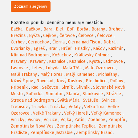
Zoznam alergénov
Pozrite si ponuku denného menu aj v mestách:
Bačka
,
Bačkov
,
Bara
,
Biel
,
Boľ
,
Borša
,
Boťany
,
Brehov
,
Brezina
,
Byšta
,
Cejkov
,
Čeľovce
,
Čeľovce
,
Čeľovce
,
Čerhov
,
Černochov
,
Čierna
,
Čierna nad Tisou
,
Dobrá
,
Dvorianky
,
Egreš
,
Hraň
,
Hrčeľ
,
Hriadky
,
Kašov
,
Kazimír
,
Klin nad Bodrogom
,
Kožuchov
,
Kráľovský Chlmec
,
Kravany
,
Kravany
,
Kuzmice
,
Kuzmice
,
Kysta
,
Ladmovce
,
Lastovce
,
Leles
,
Luhyňa
,
Malá Tŕňa
,
Malé Ozorovce
,
Malé Trakany
,
Malý Horeš
,
Malý Kamenec
,
Michaľany
,
Nižný Žipov
,
Novosad
,
Nový Ruskov
,
Plechotice
,
Poľany
,
Pribeník
,
Rad
,
Sečovce
,
Sirník
,
Slivník
,
Slovenské Nové
Mesto
,
Soľnička
,
Somotor
,
Stanča
,
Stankovce
,
Strážne
,
Streda nad Bodrogom
,
Svätá Mária
,
Svätuše
,
Svinice
,
Trebišov
,
Trnávka
,
Trnávka
,
Veľaty
,
Veľká Tŕňa
,
Veľké
Ozorovce
,
Veľké Trakany
,
Veľký Horeš
,
Veľký Kamenec
,
Viničky
,
Višňov
,
Vojčice
,
Vojka
,
Zatín
,
Zbehňov
,
Zemplín
,
Zemplínska Nová Ves
,
Zemplínska Teplica
,
Zemplínske
Hradište
,
Zemplínske Jastrabie
,
Zemplínsky Branč
.