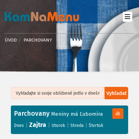
ÚVOD
PARCHOVANY
Vyhľadať
Leaflet
| ©
OpenStreetMap
, Tiles courtesy of
Humanitarian OpenStreetMap
Team
Parchovany
+
Meniny má Ľubomíra
−
Zajtra
|
|
|
|
Dnes
Utorok
Streda
Štvrtok