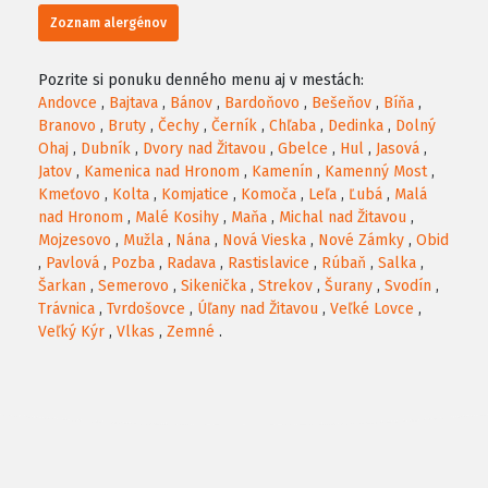
Zoznam alergénov
Pozrite si ponuku denného menu aj v mestách:
Andovce
,
Bajtava
,
Bánov
,
Bardoňovo
,
Bešeňov
,
Bíňa
,
Branovo
,
Bruty
,
Čechy
,
Černík
,
Chľaba
,
Dedinka
,
Dolný
Ohaj
,
Dubník
,
Dvory nad Žitavou
,
Gbelce
,
Hul
,
Jasová
,
Jatov
,
Kamenica nad Hronom
,
Kamenín
,
Kamenný Most
,
Kmeťovo
,
Kolta
,
Komjatice
,
Komoča
,
Leľa
,
Ľubá
,
Malá
nad Hronom
,
Malé Kosihy
,
Maňa
,
Michal nad Žitavou
,
Mojzesovo
,
Mužla
,
Nána
,
Nová Vieska
,
Nové Zámky
,
Obid
,
Pavlová
,
Pozba
,
Radava
,
Rastislavice
,
Rúbaň
,
Salka
,
Šarkan
,
Semerovo
,
Sikenička
,
Strekov
,
Šurany
,
Svodín
,
Trávnica
,
Tvrdošovce
,
Úľany nad Žitavou
,
Veľké Lovce
,
Veľký Kýr
,
Vlkas
,
Zemné
.