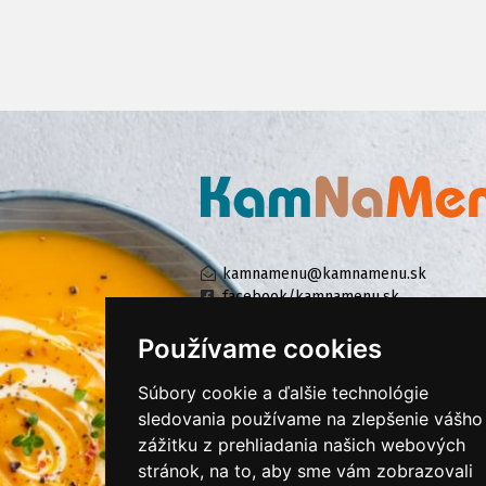
kamnamenu@kamnamenu.sk
facebook/kamnamenu.sk
instagram/kamnamenu.sk
Používame cookies
Súbory cookie a ďalšie technológie
KONTAKTUJTE NÁS
sledovania používame na zlepšenie vášho
zážitku z prehliadania našich webových
stránok, na to, aby sme vám zobrazovali
PRIHLÁSIŤ SA DO ZÁKAZNÍCKEJ ZÓNY