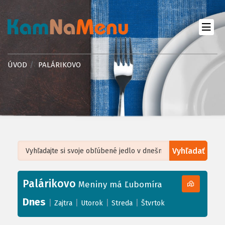
ÚVOD
PALÁRIKOVO
Vyhľadať
Leaflet
| ©
OpenStreetMap
, Tiles courtesy of
Humanitarian OpenStreetMap
Team
Palárikovo
+
Meniny má Ľubomíra
−
Dnes
|
|
|
|
Zajtra
Utorok
Streda
Štvrtok