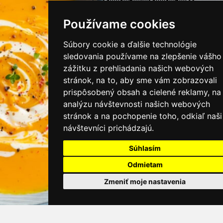
kamnamenu@kamnamenu.sk
facebook/kamnamenu.sk
Používame cookies
instagram/kamnamenu.sk
Súbory cookie a ďalšie technológie
sledovania používame na zlepšenie vášho
KONTAKTUJTE NÁS
zážitku z prehliadania našich webových
stránok, na to, aby sme vám zobrazovali
prispôsobený obsah a cielené reklamy, na
PRIHLÁSIŤ SA DO ZÁKAZNÍCKEJ ZÓNY
analýzu návštevnosti našich webových
stránok a na pochopenie toho, odkiaľ naši
Všeobecné obchodné podmienky
návštevníci prichádzajú.
Ochrana osobných údajov
Cookies
Súhlasím
Odmietam
Moje KamNaMenu
Zmeniť moje nastavenia
Pridať reštauráciu
Cenník balíkov