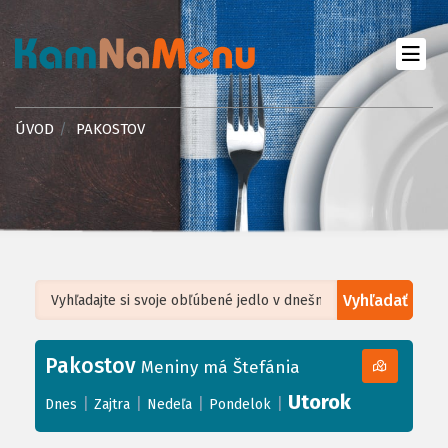
ÚVOD
PAKOSTOV
Vyhľadať
Leaflet
| ©
OpenStreetMap
, Tiles courtesy of
Humanitarian OpenStreetMap
Team
Pakostov
+
Meniny má Štefánia
−
Utorok
|
|
|
|
Dnes
Zajtra
Nedeľa
Pondelok