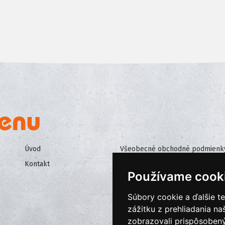
Úvod
Všeobecné obchodné podmienk
Kontakt
Ochrana osobných údajov
Používame cook
Cookies
Súbory cookie a ďalšie t
zážitku z prehliadania n
zobrazovali prispôsobený