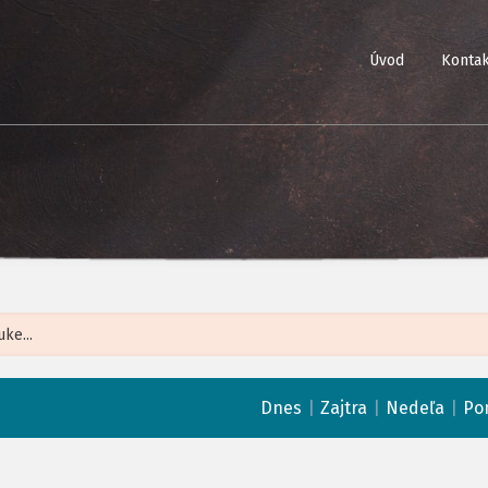
Úvod
Kontak
Leaflet
| ©
Op
|
|
|
Dnes
Zajtra
Nedeľa
Po