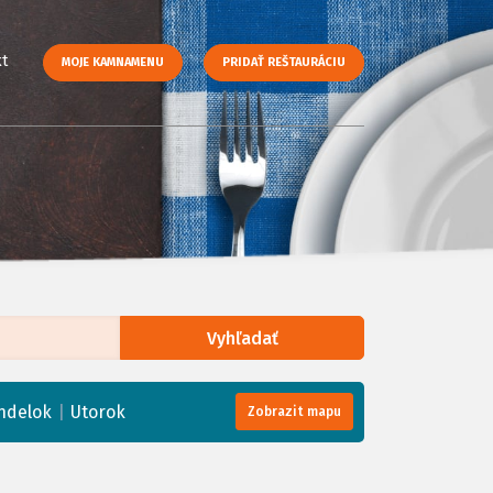
t
MOJE KAMNAMENU
PRIDAŤ REŠTAURÁCIU
Vyhľadať
enStreetMap
, Tiles courtesy of
Humanitarian OpenStreetMap Team
|
ndelok
Utorok
Zobrazit mapu