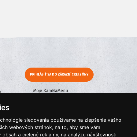
PRIHLÁSIŤ SA DO ZÁKAZNÍCKEJ ZÓNY
y
Moje KamNaMenu
Pridať reštauráciu
ies
Cenník balíkov
echnológie sledovania používame na zlepšenie vášho
ašich webových stránok, na to, aby sme vám
 obsah a cielené reklamy, na analýzu návštevnosti