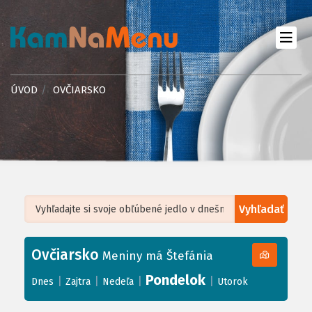
ÚVOD
OVČIARSKO
Vyhľadať
Leaflet
| ©
OpenStreetMap
, Tiles courtesy of
Humanitarian OpenStreetMap
Team
Ovčiarsko
+
Meniny má Štefánia
−
Pondelok
|
|
|
|
Dnes
Zajtra
Nedeľa
Utorok