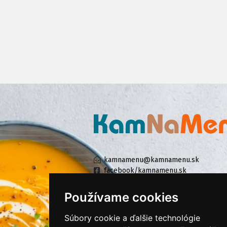
kamnamenu@kamnamenu.sk
facebook/kamnamenu.sk
instagram/kamnamenu.sk
Používame cookies
Súbory cookie a ďalšie technológie
KONTAKTUJTE NÁS