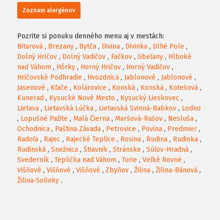
Zoznam alergénov
Pozrite si ponuku denného menu aj v mestách:
Bitarová
,
Brezany
,
Bytča
,
Divina
,
Divinka
,
Dlhé Pole
,
Dolný Hričov
,
Dolný Vadičov
,
Fačkov
,
Gbeľany
,
Hlboké
nad Váhom
,
Hôrky
,
Horný Hričov
,
Horný Vadičov
,
Hričovské Podhradie
,
Hvozdnica
,
Jablonové
,
Jablonové
,
Jasenové
,
Kľače
,
Kolárovice
,
Konská
,
Konská
,
Kotešová
,
Kunerad
,
Kysucké Nové Mesto
,
Kysucký Lieskovec
,
Lietava
,
Lietavská Lúčka
,
Lietavská Svinná-Babkov
,
Lodno
,
Lopušné Pažite
,
Malá Čierna
,
Maršová-Rašov
,
Nesluša
,
Ochodnica
,
Paština Závada
,
Petrovice
,
Povina
,
Predmier
,
Radoľa
,
Rajec
,
Rajecké Teplice
,
Rosina
,
Rudina
,
Rudinka
,
Rudinská
,
Snežnica
,
Štiavnik
,
Stránske
,
Súľov-Hradná
,
Svederník
,
Teplička nad Váhom
,
Turie
,
Veľké Rovné
,
Višňové
,
Višňové
,
Višňové
,
Zbyňov
,
Žilina
,
Žilina-Bánová
,
Žilina-Solinky
.