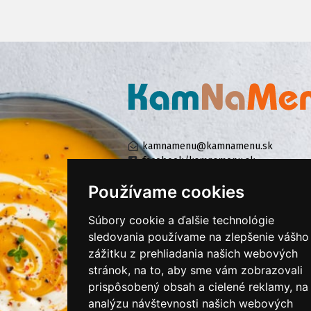
kamnamenu@kamnamenu.sk
facebook/kamnamenu.sk
instagram/kamnamenu.sk
Používame cookies
Súbory cookie a ďalšie technológie
KONTAKTUJTE NÁS
sledovania používame na zlepšenie vášho
zážitku z prehliadania našich webových
stránok, na to, aby sme vám zobrazovali
PRIHLÁSIŤ SA DO ZÁKAZNÍCKEJ ZÓNY
prispôsobený obsah a cielené reklamy, na
analýzu návštevnosti našich webových
Všeobecné obchodné podmienky