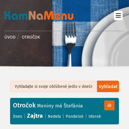
ÚVOD
OTROČOK
Vyhľadať
Leaflet
| ©
OpenStreetMap
, Tiles courtesy of
Humanitarian OpenStreetMap
Team
Otročok
+
Meniny má Štefánia
−
Zajtra
|
|
|
|
Dnes
Nedeľa
Pondelok
Utorok