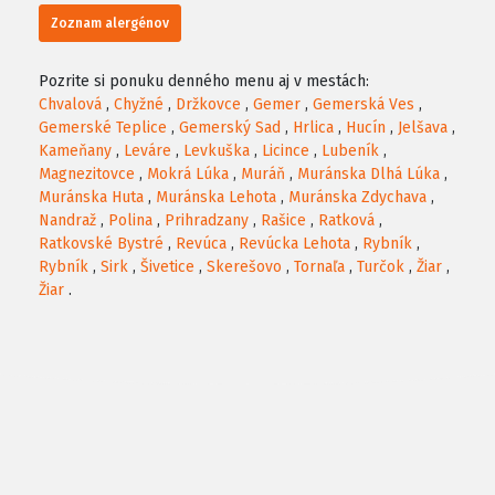
Zoznam alergénov
Pozrite si ponuku denného menu aj v mestách:
Chvalová
,
Chyžné
,
Držkovce
,
Gemer
,
Gemerská Ves
,
Gemerské Teplice
,
Gemerský Sad
,
Hrlica
,
Hucín
,
Jelšava
,
Kameňany
,
Leváre
,
Levkuška
,
Licince
,
Lubeník
,
Magnezitovce
,
Mokrá Lúka
,
Muráň
,
Muránska Dlhá Lúka
,
Muránska Huta
,
Muránska Lehota
,
Muránska Zdychava
,
Nandraž
,
Polina
,
Prihradzany
,
Rašice
,
Ratková
,
Ratkovské Bystré
,
Revúca
,
Revúcka Lehota
,
Rybník
,
Rybník
,
Sirk
,
Šivetice
,
Skerešovo
,
Tornaľa
,
Turčok
,
Žiar
,
Žiar
.