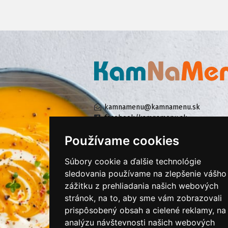
kamnamenu@kamnamenu.sk
facebook/kamnamenu.sk
instagram/kamnamenu.sk
Používame cookies
Súbory cookie a ďalšie technológie
KONTAKTUJTE NÁS
sledovania používame na zlepšenie vášho
zážitku z prehliadania našich webových
stránok, na to, aby sme vám zobrazovali
PRIHLÁSIŤ SA DO ZÁKAZNÍCKEJ ZÓNY
prispôsobený obsah a cielené reklamy, na
analýzu návštevnosti našich webových
Všeobecné obchodné podmienky