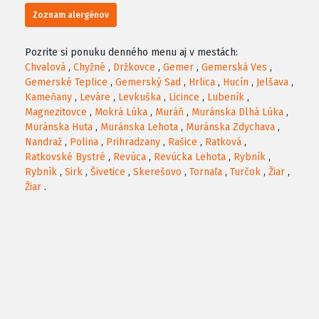
Zoznam alergénov
Pozrite si ponuku denného menu aj v mestách:
Chvalová
,
Chyžné
,
Držkovce
,
Gemer
,
Gemerská Ves
,
Gemerské Teplice
,
Gemerský Sad
,
Hrlica
,
Hucín
,
Jelšava
,
Kameňany
,
Leváre
,
Levkuška
,
Licince
,
Lubeník
,
Magnezitovce
,
Mokrá Lúka
,
Muráň
,
Muránska Dlhá Lúka
,
Muránska Huta
,
Muránska Lehota
,
Muránska Zdychava
,
Nandraž
,
Polina
,
Prihradzany
,
Rašice
,
Ratková
,
Ratkovské Bystré
,
Revúca
,
Revúcka Lehota
,
Rybník
,
Rybník
,
Sirk
,
Šivetice
,
Skerešovo
,
Tornaľa
,
Turčok
,
Žiar
,
Žiar
.