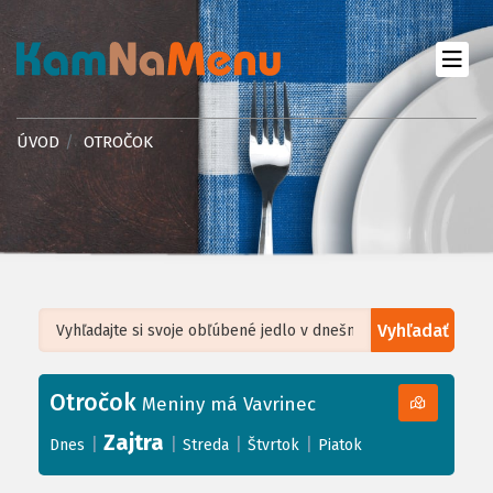
ÚVOD
OTROČOK
Vyhľadať
Leaflet
| ©
OpenStreetMap
, Tiles courtesy of
Humanitarian OpenStreetMap
Team
Otročok
+
Meniny má Vavrinec
−
Zajtra
|
|
|
|
Dnes
Streda
Štvrtok
Piatok