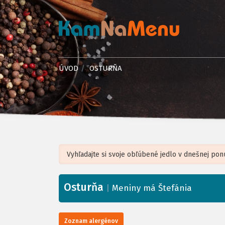
ÚVOD
OSTURŇA
Osturňa
+
|
Meniny má Štefánia
−
Zoznam alergénov