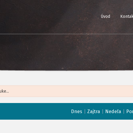
Úvod
Kontak
Leaflet
| ©
Op
|
|
|
Dnes
Zajtra
Nedeľa
Po