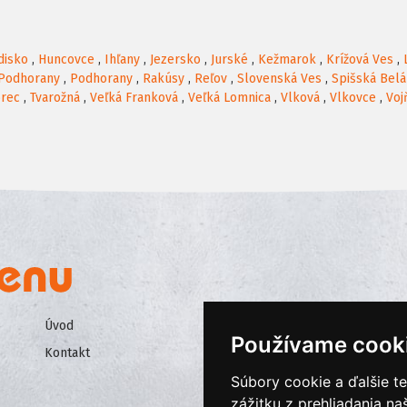
disko
,
Huncovce
,
Ihľany
,
Jezersko
,
Jurské
,
Kežmarok
,
Krížová Ves
,
Podhorany
,
Podhorany
,
Rakúsy
,
Reľov
,
Slovenská Ves
,
Spišská Belá
rec
,
Tvarožná
,
Veľká Franková
,
Veľká Lomnica
,
Vlková
,
Vlkovce
,
Voj
Úvod
Všeobecné obchodné podmienk
Používame cook
Kontakt
Ochrana osobných údajov
Súbory cookie a ďalšie t
Cookies
zážitku z prehliadania n