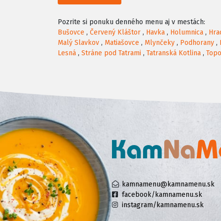
Pozrite si ponuku denného menu aj v mestách:
Bušovce
,
Červený Kláštor
,
Havka
,
Holumnica
,
Hra
Malý Slavkov
,
Matiašovce
,
Mlynčeky
,
Podhorany
,
Lesná
,
Stráne pod Tatrami
,
Tatranská Kotlina
,
Topo
kamnamenu@kamnamenu.sk
facebook/kamnamenu.sk
instagram/kamnamenu.sk