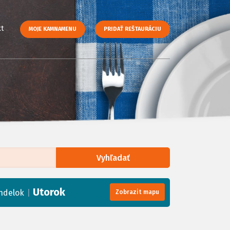
t
MOJE KAMNAMENU
PRIDAŤ REŠTAURÁCIU
Vyhľadať
enStreetMap
, Tiles courtesy of
Humanitarian OpenStreetMap Team
Utorok
|
ndelok
Zobrazit mapu