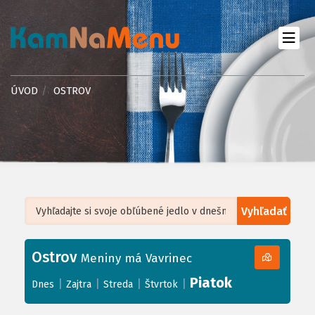
ÚVOD
OSTROV
Vyhľadať
Leaflet
| ©
OpenStreetMap
, Tiles courtesy of
Humanitarian OpenStreetMap
Team
Ostrov
+
Meniny má Vavrinec
−
Piatok
|
|
|
|
Dnes
Zajtra
Streda
Štvrtok