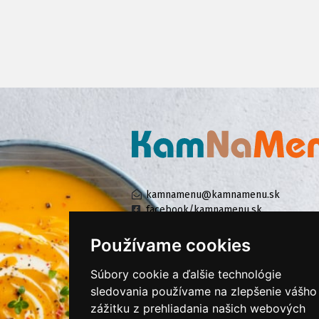
kamnamenu@kamnamenu.sk
facebook/kamnamenu.sk
instagram/kamnamenu.sk
Používame cookies
Súbory cookie a ďalšie technológie
KONTAKTUJTE NÁS
sledovania používame na zlepšenie vášho
zážitku z prehliadania našich webových