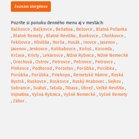
Zoznam alergénov
Pozrite si ponuku denného menu aj v mestách:
Baškovce
,
Baškovce
,
Beňatina
,
Bežovce
,
Blatná Polianka
,
Blatné Remety
,
Blatné Revištia
,
Bunkovce
,
Choňkovce
,
Fekišovce
,
Hlivištia
,
Horňa
,
Husák
,
Inovce
,
Jasenov
,
Jasenov
,
Jenkovce
,
Kolibabovce
,
Koňuš
,
Koromľa
,
Krčava
,
Kristy
,
Lekárovce
,
Nižná Rybnica
,
Nižné Nemecké
,
Orechová
,
Ostrov
,
Petrovce
,
Petrovce
,
Petrovce
,
Pinkovce
,
Podhoroď
,
Porostov
,
Porúbka
,
Porúbka
,
Porúbka
,
Porúbka
,
Priekopa
,
Remetské Hámre
,
Ruská
Bystrá
,
Ruskovce
,
Ruskovce
,
Ruský Hrabovec
,
Sejkov
,
Sobrance
,
Svätuš
,
Tašuľa
,
Tibava
,
Úbrež
,
Veľké Revištia
,
Vojnatina
,
Vyšná Rybnica
,
Vyšné Nemecké
,
Vyšné Remety
,
Záhor
.